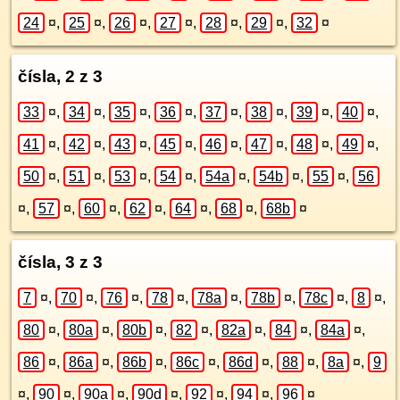
24
¤
,
25
¤
,
26
¤
,
27
¤
,
28
¤
,
29
¤
,
32
¤
čísla, 2 z 3
33
¤
,
34
¤
,
35
¤
,
36
¤
,
37
¤
,
38
¤
,
39
¤
,
40
¤
,
41
¤
,
42
¤
,
43
¤
,
45
¤
,
46
¤
,
47
¤
,
48
¤
,
49
¤
,
50
¤
,
51
¤
,
53
¤
,
54
¤
,
54a
¤
,
54b
¤
,
55
¤
,
56
¤
,
57
¤
,
60
¤
,
62
¤
,
64
¤
,
68
¤
,
68b
¤
čísla, 3 z 3
7
¤
,
70
¤
,
76
¤
,
78
¤
,
78a
¤
,
78b
¤
,
78c
¤
,
8
¤
,
80
¤
,
80a
¤
,
80b
¤
,
82
¤
,
82a
¤
,
84
¤
,
84a
¤
,
86
¤
,
86a
¤
,
86b
¤
,
86c
¤
,
86d
¤
,
88
¤
,
8a
¤
,
9
¤
,
90
¤
,
90a
¤
,
90d
¤
,
92
¤
,
94
¤
,
96
¤