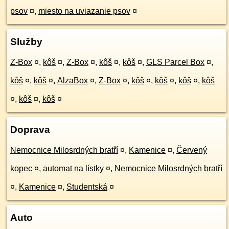
psov
¤
,
miesto na uviazanie psov
¤
Služby
Z-Box
¤
,
kôš
¤
,
Z-Box
¤
,
kôš
¤
,
kôš
¤
,
GLS Parcel Box
¤
,
kôš
¤
,
kôš
¤
,
AlzaBox
¤
,
Z-Box
¤
,
kôš
¤
,
kôš
¤
,
kôš
¤
,
kôš
¤
,
kôš
¤
,
kôš
¤
Doprava
Nemocnice Milosrdných bratří
¤
,
Kamenice
¤
,
Červený
kopec
¤
,
automat na lístky
¤
,
Nemocnice Milosrdných bratří
¤
,
Kamenice
¤
,
Studentská
¤
Auto