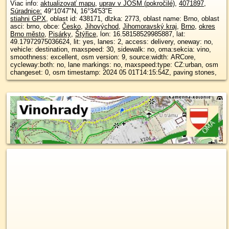
Viac info:
aktualizovať mapu
,
uprav v JOSM (pokročilé)
,
4071897
,
Súradnice:
49°10'47"N
,
16°34'53"E
stiahni GPX
, oblast id: 438171, dlzka: 2773, oblast name: Brno, oblast
asci: brno, obce:
Česko
,
Jihovýchod
,
Jihomoravský kraj
,
Brno
,
okres
Brno město
,
Pisárky
,
Štýřice
, lon: 16.58158529985887, lat:
49.17972975036624, lit: yes, lanes: 2, access: delivery, oneway: no,
vehicle: destination, maxspeed: 30, sidewalk: no, oma:sekcia: vino,
smoothness: excellent, osm version: 9, source:width: ARCore,
cycleway:both: no, lane markings: no, maxspeed:type: CZ:urban, osm
changeset: 0, osm timestamp: 2024 05 01T14:15:54Z, paving stones,