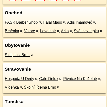
Obchod
PASR Barber Shop
¤
,
Halal Maso
¤
,
Adis Imamović
¤
,
Brněnka
¤
,
Valore
¤
,
Love hair
¤
,
Arka
¤
,
Svět bez lepku
¤
Ubytovanie
Stellplatz Brno
¤
Stravovanie
Hospoda U Dědy
¤
,
Café Delux
¤
,
Pivnice Na Kuželně
¤
,
Vídeňka
¤
,
Školní jídelna Brno
¤
Turistika