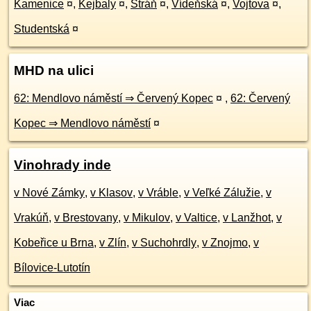
Kamenice
¤
,
Kejbaly
¤
,
Stráň
¤
,
Vídeňská
¤
,
Vojtova
¤
,
Studentská
¤
MHD na ulici
62: Mendlovo náměstí ⇒ Červený Kopec
¤
,
62: Červený
Kopec ⇒ Mendlovo náměstí
¤
Vinohrady inde
v Nové Zámky
,
v Klasov
,
v Vráble
,
v Veľké Zálužie
,
v
Vrakúň
,
v Brestovany
,
v Mikulov
,
v Valtice
,
v Lanžhot
,
v
Kobeřice u Brna
,
v Zlín
,
v Suchohrdly
,
v Znojmo
,
v
Bílovice-Lutotín
Viac