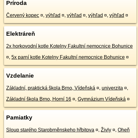
Príroda
Červený kopec
¤
,
výhľad
¤
,
výhľad
¤
,
výhľad
¤
,
výhľad
¤
Elektráreň
2x horkovodní kotle Kotelny Fakultní nemocnice Bohunice
¤
,
5x parní kotle Kotelny Fakultní nemocnice Bohunice
¤
Vzdelanie
Základní, praktická škola Brno, Vídeňská
¤
,
univerzita
¤
,
Základní škola Brno, Horní 16
¤
,
Gymnázium Vídeňská
¤
Pamiatky
Sloup starého Starobrněnskeho hřbitova
¤
,
Živly
¤
,
Oheň