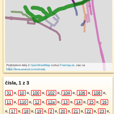
Podkladové dáta ©
OpenStreetMap
vrstva
Freemap.sk
, viac na
500 m
https://brno.oma.sk/u/vinohrady
čísla, 1 z 3
31
¤
,
10
¤
,
100
¤
,
102
¤
,
104
¤
,
106
¤
,
108
¤
,
11
¤
,
110
¤
,
12
¤
,
12a
¤
,
13
¤
,
14
¤
,
15
¤
,
16
¤
,
17
¤
,
18
¤
,
19
¤
,
2
¤
,
20
¤
,
21
¤
,
22
¤
,
23
¤
,