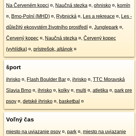
Na Červeném kopci
¤
,
Naučná stezka
¤
,
ohnisko
¤
,
komín
¤
,
Brno-Polní (MHD)
¤
,
Rybnická
¤
,
Les a rekreace
¤
,
Les -
důležitý ekosystém životního prostředí
¤
,
Junglepark
¤
,
Červený kopec
¤
,
Naučná stezka
¤
,
Červený kopec
(vyhlídka)
¤
,
prístrešok, altánok
¤
šport
ihrisko
¤
,
Flash Boulder Bar
¤
,
ihrisko
¤
,
TTC Moravská
Slavia Brno
¤
,
ihrisko
¤
,
kolky
¤
,
multi
¤
,
atletika
¤
,
park pre
psov
¤
,
detské ihrisko
¤
,
basketbal
¤
Voľný čas
miesto na uviazanie psov
¤
,
park
¤
,
miesto na uviazanie