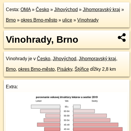
Cesta:
OMA
»
Česko
»
Jihovýchod
»
Jihomoravský kraj
»
Brno
»
okres Brno-město
»
ulice
»
Vinohrady
Vinohrady, Brno
Vinohrady je v
Česko
,
Jihovýchod
,
Jihomoravský kraj
,
Brno
,
okres Brno-město
,
Pisárky
,
Štýřice
dĺžky 2,8 km
Extra: