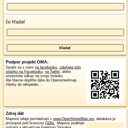
čo hľadať
Podpor projekt OMA:
Spojte sa s nami
na facebooku
,
zdieľajte túto
stránku na Facebooku
,
na Twittri
, alebo
umiestnite odkaz na svoju stránku.
Ale hlavne doplňte dáta do Openstreetmap,
články do wikipédie, ...
Zdroj dát
Mapové údaje pochádzajú z
www.OpenStreetMap.org
, databáza je
prístupná pod licenciou
ODbL
.
Mapový podklad
vytvára a aktualizuje
Freemap Slovakia