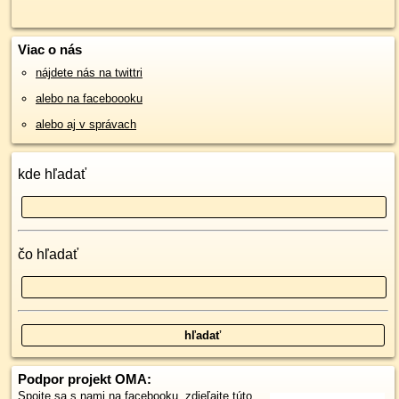
Viac o nás
nájdete nás na twittri
alebo na faceboooku
alebo aj v správach
kde hľadať
čo hľadať
Podpor projekt OMA:
Spojte sa s nami
na facebooku
,
zdieľajte túto