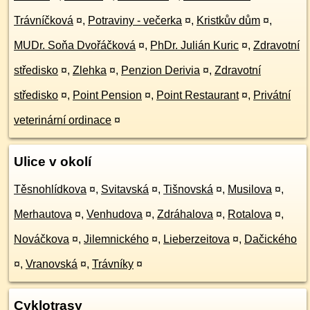
Trávníčková
¤
,
Potraviny - večerka
¤
,
Kristkův dům
¤
,
MUDr. Soňa Dvořáčková
¤
,
PhDr. Julián Kuric
¤
,
Zdravotní
středisko
¤
,
Zlehka
¤
,
Penzion Derivia
¤
,
Zdravotní
středisko
¤
,
Point Pension
¤
,
Point Restaurant
¤
,
Privátní
veterinární ordinace
¤
Ulice v okolí
Těsnohlídkova
¤
,
Svitavská
¤
,
Tišnovská
¤
,
Musilova
¤
,
Merhautova
¤
,
Venhudova
¤
,
Zdráhalova
¤
,
Rotalova
¤
,
Nováčkova
¤
,
Jilemnického
¤
,
Lieberzeitova
¤
,
Dačického
¤
,
Vranovská
¤
,
Trávníky
¤
Cyklotrasy