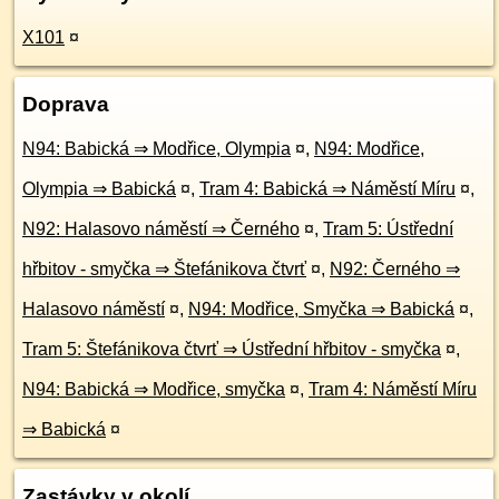
X101
¤
Doprava
N94: Babická ⇒ Modřice, Olympia
¤
,
N94: Modřice,
Olympia ⇒ Babická
¤
,
Tram 4: Babická ⇒ Náměstí Míru
¤
,
N92: Halasovo náměstí ⇒ Černého
¤
,
Tram 5: Ústřední
hřbitov - smyčka ⇒ Štefánikova čtvrť
¤
,
N92: Černého ⇒
Halasovo náměstí
¤
,
N94: Modřice, Smyčka ⇒ Babická
¤
,
Tram 5: Štefánikova čtvrť ⇒ Ústřední hřbitov - smyčka
¤
,
N94: Babická ⇒ Modřice, smyčka
¤
,
Tram 4: Náměstí Míru
⇒ Babická
¤
Zastávky v okolí