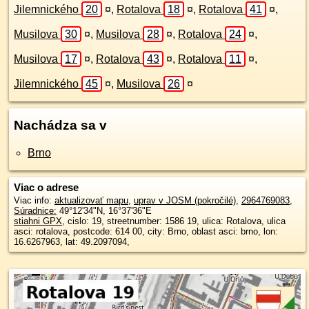
Jilemnického
20
¤
,
Rotalova
18
¤
,
Rotalova
41
¤
,
Musilova
30
¤
,
Musilova
28
¤
,
Rotalova
24
¤
,
Musilova
17
¤
,
Rotalova
43
¤
,
Rotalova
11
¤
,
Jilemnického
45
¤
,
Musilova
26
¤
Nachádza sa v
Brno
Viac o adrese
Viac info:
aktualizovať mapu
,
uprav v JOSM (pokročilé)
,
2964769083
,
Súradnice:
49°12'34"N
,
16°37'36"E
stiahni GPX
, cislo: 19, streetnumber: 1586 19, ulica: Rotalova, ulica
asci: rotalova, postcode: 614 00, city: Brno, oblast asci: brno, lon:
16.6267963, lat: 49.2097094,