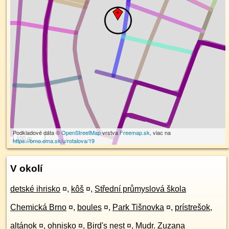
Podkladové dáta ©
OpenStreetMap
vrstva
Freemap.sk
, viac na
100 m
https://brno.oma.sk/u/rotalova/19
V okolí
detské ihrisko
¤
,
kôš
¤
,
Střední průmyslová škola
Chemická Brno
¤
,
boules
¤
,
Park Tišnovka
¤
,
prístrešok,
altánok
¤
,
ohnisko
¤
,
Bird's nest
¤
,
Mudr. Zuzana