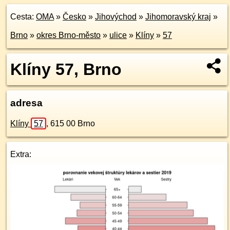
Cesta:
OMA
»
Česko
»
Jihovýchod
»
Jihomoravský kraj
»
Brno
»
okres Brno-město
»
ulice
»
Klíny
»
57
Klíny 57, Brno
adresa
Klíny
57
,
615 00
Brno
Extra: