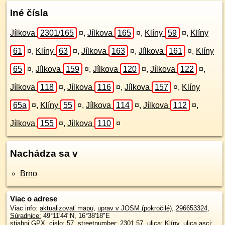
Iné čísla
Jílkova
2301/165
¤
,
Jílkova
165
¤
,
Klíny
59
¤
,
Klíny
61
¤
,
Klíny
63
¤
,
Jílkova
163
¤
,
Jílkova
161
¤
,
Klíny
65
¤
,
Jílkova
159
¤
,
Jílkova
120
¤
,
Jílkova
122
¤
,
Jílkova
118
¤
,
Jílkova
116
¤
,
Jílkova
157
¤
,
Klíny
65a
¤
,
Klíny
55
¤
,
Jílkova
114
¤
,
Jílkova
112
¤
,
Jílkova
155
¤
,
Jílkova
110
¤
Nachádza sa v
Brno
Viac o adrese
Viac info:
aktualizovať mapu
,
uprav v JOSM (pokročilé)
,
296653324
,
Súradnice:
49°11'44"N
,
16°38'18"E
stiahni GPX
, cislo: 57, streetnumber: 2301 57, ulica: Klíny, ulica asci: