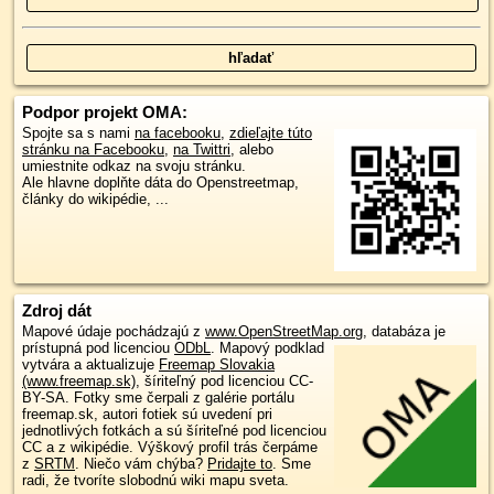
Podpor projekt OMA:
Spojte sa s nami
na facebooku
,
zdieľajte túto
stránku na Facebooku
,
na Twittri
, alebo
umiestnite odkaz na svoju stránku.
Ale hlavne doplňte dáta do Openstreetmap,
články do wikipédie, ...
Zdroj dát
Mapové údaje pochádzajú z
www.OpenStreetMap.org
, databáza je
prístupná pod licenciou
ODbL
.
Mapový podklad
vytvára a aktualizuje
Freemap Slovakia
(www.freemap.sk)
, šíriteľný pod licenciou CC-
BY-SA. Fotky sme čerpali z galérie portálu
freemap.sk, autori fotiek sú uvedení pri
jednotlivých fotkách a sú šíriteľné pod licenciou
CC a z wikipédie. Výškový profil trás čerpáme
z
SRTM
. Niečo vám chýba?
Pridajte to
. Sme
radi, že tvoríte slobodnú wiki mapu sveta.