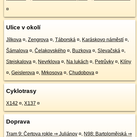
¤
Ulice v okolí
Jílkova
¤
,
Zengrova
¤
,
Táborská
¤
,
Karáskovo náměstí
¤
,
Šámalova
¤
,
Čelakovského
¤
,
Buzkova
¤
,
Slevačská
¤
,
Stejskalova
¤
,
Nevrklova
¤
,
Na lukách
¤
,
Petrůvky
¤
,
Klíny
¤
,
Geislerova
¤
,
Mrkosova
¤
,
Chudobova
¤
Cyklotrasy
X142
¤
,
X137
¤
Doprava
Tram 9: Čertova rokle ⇒ Juliánov
¤
,
N98: Bartolomějská ⇒