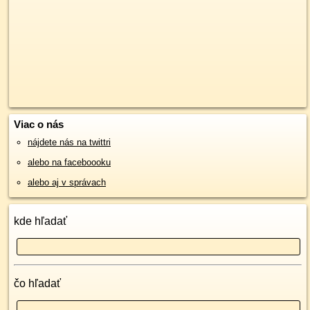
Viac o nás
nájdete nás na twittri
alebo na faceboooku
alebo aj v správach
kde hľadať
čo hľadať