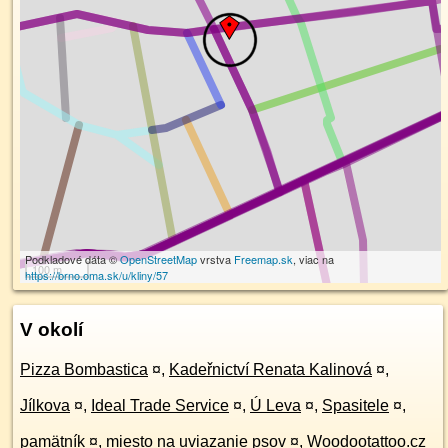
Podkladové dáta ©
OpenStreetMap
vrstva
Freemap.sk
, viac na
100 m
https://brno.oma.sk/u/kliny/57
V okolí
Pizza Bombastica
¤
,
Kadeřnictví Renata Kalinová
¤
,
Jílkova
¤
,
Ideal Trade Service
¤
,
Ú Leva
¤
,
Spasitele
¤
,
pamätník
¤
,
miesto na uviazanie psov
¤
,
Woodootattoo.cz