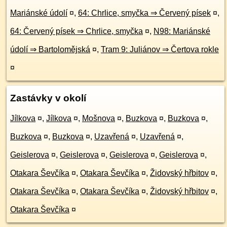
Mariánské údolí
¤
,
64: Chrlice, smyčka ⇒ Červený písek
¤
,
64: Červený písek ⇒ Chrlice, smyčka
¤
,
N98: Mariánské
údolí ⇒ Bartolomějská
¤
,
Tram 9: Juliánov ⇒ Čertova rokle
¤
Zastávky v okolí
Jílkova
¤
,
Jílkova
¤
,
Mošnova
¤
,
Buzkova
¤
,
Buzkova
¤
,
Buzkova
¤
,
Buzkova
¤
,
Uzavřená
¤
,
Uzavřená
¤
,
Geislerova
¤
,
Geislerova
¤
,
Geislerova
¤
,
Geislerova
¤
,
Otakara Ševčíka
¤
,
Otakara Ševčíka
¤
,
Židovský hřbitov
¤
,
Otakara Ševčíka
¤
,
Otakara Ševčíka
¤
,
Židovský hřbitov
¤
,
Otakara Ševčíka
¤