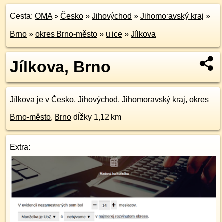
Cesta:
OMA
»
Česko
»
Jihovýchod
»
Jihomoravský kraj
»
Brno
»
okres Brno-město
»
ulice
»
Jílkova
Jílkova, Brno
Jílkova je v
Česko
,
Jihovýchod
,
Jihomoravský kraj
,
okres
Brno-město
,
Brno
dĺžky 1,12 km
Extra: