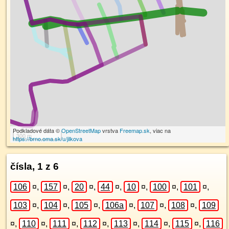
Podkladové dáta ©
OpenStreetMap
vrstva
Freemap.sk
, viac na
300 m
https://brno.oma.sk/u/jilkova
čísla, 1 z 6
106
¤
,
157
¤
,
20
¤
,
44
¤
,
10
¤
,
100
¤
,
101
¤
,
103
¤
,
104
¤
,
105
¤
,
106a
¤
,
107
¤
,
108
¤
,
109
¤
,
110
¤
,
111
¤
,
112
¤
,
113
¤
,
114
¤
,
115
¤
,
116