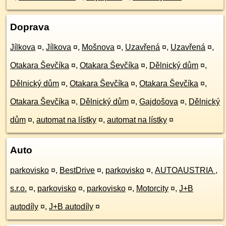
Doprava
Jílkova
¤
,
Jílkova
¤
,
Mošnova
¤
,
Uzavřená
¤
,
Uzavřená
¤
,
Otakara Ševčíka
¤
,
Otakara Ševčíka
¤
,
Dělnický dům
¤
,
Dělnický dům
¤
,
Otakara Ševčíka
¤
,
Otakara Ševčíka
¤
,
Otakara Ševčíka
¤
,
Dělnický dům
¤
,
Gajdošova
¤
,
Dělnický
dům
¤
,
automat na lístky
¤
,
automat na lístky
¤
Auto
parkovisko
¤
,
BestDrive
¤
,
parkovisko
¤
,
AUTOAUSTRIA ,
s.r.o.
¤
,
parkovisko
¤
,
parkovisko
¤
,
Motorcity
¤
,
J+B
autodíly
¤
,
J+B autodíly
¤