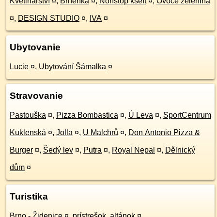
Květinářství
¤
,
Brněnka
¤
,
Nonstop kšeft
¤
,
Ovoce zelenina
¤
,
DESIGN STUDIO
¤
,
IVA
¤
Ubytovanie
Lucie
¤
,
Ubytování Šámalka
¤
Stravovanie
Pastouška
¤
,
Pizza Bombastica
¤
,
Ú Leva
¤
,
SportCentrum
Kuklenská
¤
,
Jolla
¤
,
U Malchrů
¤
,
Don Antonio Pizza &
Burger
¤
,
Šedý lev
¤
,
Putra
¤
,
Royal Nepal
¤
,
Dělnický
dům
¤
Turistika
Brno - Židenice
¤
,
prístrešok, altánok
¤