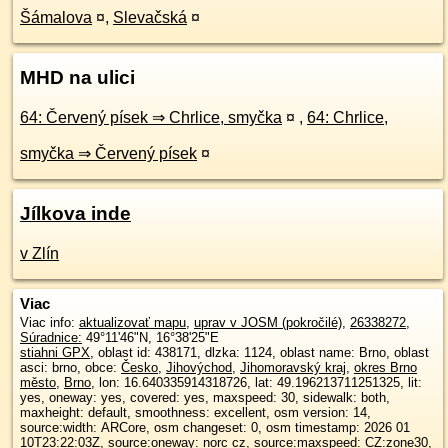
Šámalova
¤
,
Slevačská
¤
MHD na ulici
64: Červený písek ⇒ Chrlice, smyčka
¤
,
64: Chrlice,
smyčka ⇒ Červený písek
¤
Jílkova inde
v Zlín
Viac
Viac info:
aktualizovať mapu
,
uprav v JOSM (pokročilé)
,
26338272
,
Súradnice:
49°11'46"N
,
16°38'25"E
stiahni GPX
, oblast id: 438171, dlzka: 1124, oblast name: Brno, oblast
asci: brno, obce:
Česko
,
Jihovýchod
,
Jihomoravský kraj
,
okres Brno
město
,
Brno
, lon: 16.640335914318726, lat: 49.196213711251325, lit:
yes, oneway: yes, covered: yes, maxspeed: 30, sidewalk: both,
maxheight: default, smoothness: excellent, osm version: 14,
source:width: ARCore, osm changeset: 0, osm timestamp: 2026 01
10T23:22:03Z, source:oneway: norc cz, source:maxspeed: CZ:zone30,