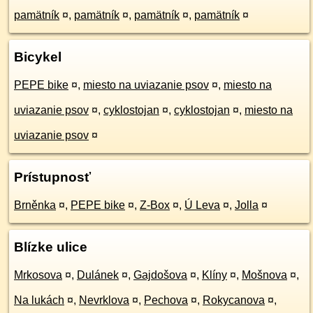
pamätník
¤
,
pamätník
¤
,
pamätník
¤
,
pamätník
¤
Bicykel
PEPE bike
¤
,
miesto na uviazanie psov
¤
,
miesto na
uviazanie psov
¤
,
cyklostojan
¤
,
cyklostojan
¤
,
miesto na
uviazanie psov
¤
Prístupnosť
Brněnka
¤
,
PEPE bike
¤
,
Z-Box
¤
,
Ú Leva
¤
,
Jolla
¤
Blízke ulice
Mrkosova
¤
,
Dulánek
¤
,
Gajdošova
¤
,
Klíny
¤
,
Mošnova
¤
,
Na lukách
¤
,
Nevrklova
¤
,
Pechova
¤
,
Rokycanova
¤
,