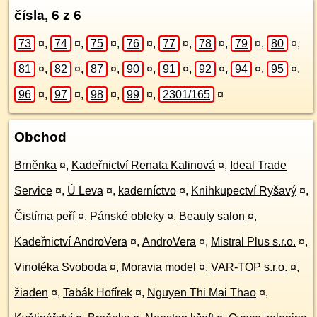
čísla, 6 z 6
73
¤
,
74
¤
,
75
¤
,
76
¤
,
77
¤
,
78
¤
,
79
¤
,
80
¤
,
81
¤
,
82
¤
,
87
¤
,
90
¤
,
91
¤
,
92
¤
,
94
¤
,
95
¤
,
96
¤
,
97
¤
,
98
¤
,
99
¤
,
2301/165
¤
Obchod
Brněnka
¤
,
Kadeřnictví Renata Kalinová
¤
,
Ideal Trade
Service
¤
,
Ú Leva
¤
,
kaderníctvo
¤
,
Knihkupectví Ryšavý
¤
,
Čistírna peří
¤
,
Pánské obleky
¤
,
Beauty salon
¤
,
Kadeřnictví AndroVera
¤
,
AndroVera
¤
,
Mistral Plus s.r.o.
¤
,
Vinotéka Svoboda
¤
,
Moravia model
¤
,
VAR-TOP s.r.o.
¤
,
žiaden
¤
,
Tabák Hofírek
¤
,
Nguyen Thi Mai Thao
¤
,