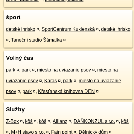
šport
detské ihrisko
¤
,
SportCentrum Kuklenská
¤
,
detské ihrisko
¤
,
Taneční studio Šámalka
¤
Voľný čas
park
¤
,
park
¤
,
miesto na uviazanie psov
¤
,
miesto na
uviazanie psov
¤
,
Karas
¤
,
park
¤
,
miesto na uviazanie
psov
¤
,
park
¤
,
Křesťanská knihovna DEN
¤
Služby
Z-Box
¤
,
kôš
¤
,
kôš
¤
,
Allianz
¤
,
DAŇKONZUL s.r.o.
¤
,
kôš
¤
,
M+H stavo s.r.o.
¤
,
Fajn point
¤
,
Dělnický dům
¤