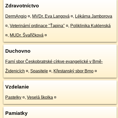
Zdravotníctvo
DermAngio
¤
,
MVDr. Eva Langová
¤
,
Lékárna Jamborova
¤
,
Veterinární ordinace "Ťapina"
¤
,
Poliklinika Kuklenská
¤
,
MUDr. Švaříčková
¤
Duchovno
Farní sbor Českobratrské církve evangelické v Brně-
Židenicích
¤
,
Spasitele
¤
,
Křestanský sbor Brno
¤
Vzdelanie
Pastelky
¤
,
Veselá školka
¤
Pamiatky