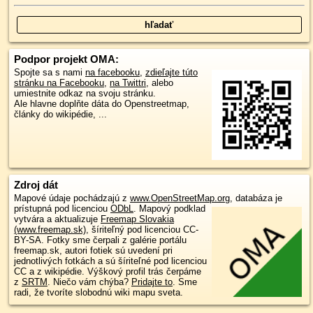
Podpor projekt OMA:
Spojte sa s nami
na facebooku
,
zdieľajte túto
stránku na Facebooku
,
na Twittri
, alebo
umiestnite odkaz na svoju stránku.
Ale hlavne doplňte dáta do Openstreetmap,
články do wikipédie, ...
Zdroj dát
Mapové údaje pochádzajú z
www.OpenStreetMap.org
, databáza je
prístupná pod licenciou
ODbL
.
Mapový podklad
vytvára a aktualizuje
Freemap Slovakia
(www.freemap.sk)
, šíriteľný pod licenciou CC-
BY-SA. Fotky sme čerpali z galérie portálu
freemap.sk, autori fotiek sú uvedení pri
jednotlivých fotkách a sú šíriteľné pod licenciou
CC a z wikipédie. Výškový profil trás čerpáme
z
SRTM
. Niečo vám chýba?
Pridajte to
. Sme
radi, že tvoríte slobodnú wiki mapu sveta.