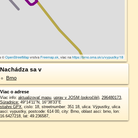
ta ©
OpenStreetMap
vrstva
Freemap.sk
, viac na
https://brno.oma.sk/u/vypustky/18
Nachádza sa v
Brno
Viac o adrese
Viac info:
aktualizovať mapu
,
uprav v JOSM (pokročilé)
,
296480173
,
Súradnice:
49°14'11"N
,
16°38'33"E
stiahni GPX
, cislo: 18, streetnumber: 351 18, ulica: Výpustky, ulica
asci: vypustky, postcode: 614 00, city: Brno, oblast asci: brno, lon:
16.6427218, lat: 49.236587,