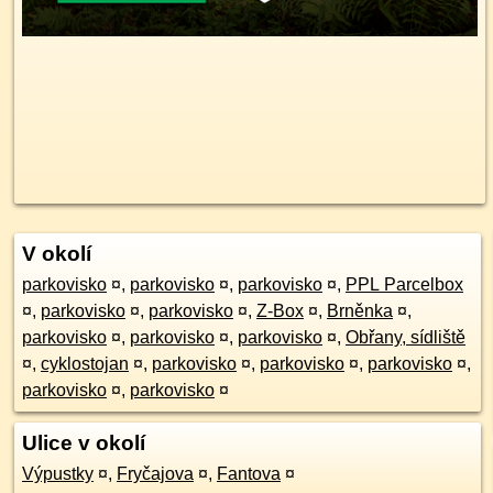
V okolí
parkovisko
¤
,
parkovisko
¤
,
parkovisko
¤
,
PPL Parcelbox
¤
,
parkovisko
¤
,
parkovisko
¤
,
Z-Box
¤
,
Brněnka
¤
,
parkovisko
¤
,
parkovisko
¤
,
parkovisko
¤
,
Obřany, sídliště
¤
,
cyklostojan
¤
,
parkovisko
¤
,
parkovisko
¤
,
parkovisko
¤
,
parkovisko
¤
,
parkovisko
¤
Ulice v okolí
Výpustky
¤
,
Fryčajova
¤
,
Fantova
¤