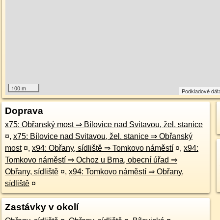
100 m
Podkladové dá
Doprava
x75: Obřanský most ⇒ Bílovice nad Svitavou, žel. stanice
¤
,
x75: Bílovice nad Svitavou, žel. stanice ⇒ Obřanský
most
¤
,
x94: Obřany, sídliště ⇒ Tomkovo náměstí
¤
,
x94:
Tomkovo náměstí ⇒ Ochoz u Brna, obecní úřad ⇒
Obřany, sídliště
¤
,
x94: Tomkovo náměstí ⇒ Obřany,
sídliště
¤
Zastávky v okolí