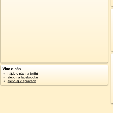
Viac o nás
nájdete nás na twittri
alebo na faceboooku
alebo aj v správach