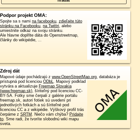
Podpor projekt OMA:
Spojte sa s nami
na facebooku
,
zdieľajte túto
stránku na Facebooku
,
na Twittri
, alebo
umiestnite odkaz na svoju stránku.
Ale hlavne doplňte dáta do Openstreetmap,
články do wikipédie, ...
Zdroj dát
Mapové údaje pochádzajú z
www.OpenStreetMap.org
, databáza je
prístupná pod licenciou
ODbL
.
Mapový podklad
vytvára a aktualizuje
Freemap Slovakia
(www.freemap.sk)
, šíriteľný pod licenciou CC-
BY-SA. Fotky sme čerpali z galérie portálu
freemap.sk, autori fotiek sú uvedení pri
jednotlivých fotkách a sú šíriteľné pod
licenciou CC a z wikipédie. Výškový profil trás
čerpáme z
SRTM
. Niečo vám chýba?
Pridajte
to
. Sme radi, že tvoríte slobodnú wiki mapu
sveta.