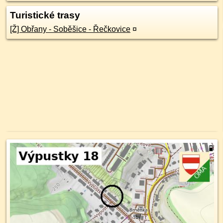
Turistické trasy
[Ž] Obřany - Soběšice - Řečkovice
¤