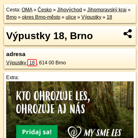
Cesta:
OMA
»
Česko
»
Jihovýchod
»
Jihomoravský kraj
»
Brno
»
okres Brno-město
»
ulice
»
Výpustky
»
18
Výpustky 18, Brno
adresa
Výpustky
18
,
614 00
Brno
Extra: