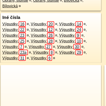
Obřany, sídliště
¤
,
Obřany, sídliště
¤
,
Bílovická
¤
,
Bílovická
¤
Iné čísla
Výpustky
16
¤
,
Výpustky
20
¤
,
Výpustky
14
¤
,
Výpustky
22
¤
,
Výpustky
12
¤
,
Výpustky
24
¤
,
Výpustky
23
¤
,
Výpustky
26
¤
,
Výpustky
9
¤
,
Výpustky
25
¤
,
Výpustky
28
¤
,
Výpustky
10
¤
,
Výpustky
7
¤
,
Výpustky
27
¤
,
Výpustky
30
¤
,
Výpustky
23a
¤
,
Výpustky
8
¤
,
Výpustky
29
¤
,
Výpustky
31
¤
,
Výpustky
6
¤