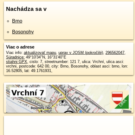
Nachádza sa v
Brno
Bosonohy
Viac o adrese
Viac info:
aktualizovať mapu
,
uprav v JOSM (pokročilé)
,
296562047
,
Súradnice:
49°10'34"N
,
16°31'40"E
stiahni GPX
, cislo: 7, streetnumber: 121 7, ulica: Vrchní, ulica asci:
vrchni, postcode: 642 00, city: Brno, Bosonohy, oblast asci: brno, lon:
16.52805, lat: 49.1761931,