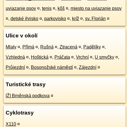
uviazanie psov
¤
,
tenis
¤
,
kôš
¤
,
miesto na uviazanie psov
¤
,
detské ihrisko
¤
,
parkovisko
¤
,
kríž
¤
,
sv. Florián
¤
Ulice v okolí
Mlaty
¤
,
Přímá
¤
,
Rušná
¤
,
Ztracená
¤
,
Padělíky
¤
,
Vzhledná
¤
,
Hoštická
¤
,
Práčata
¤
,
Vrchní
¤
,
U smyčky
¤
,
Průjezdní
¤
,
Bosonožské náměstí
¤
,
Zájezdní
¤
Turistické trasy
[Ž] Brněnská podkova
¤
Cyklotrasy
X110
¤