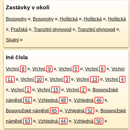
Zastávky v okolí
Bosonohy
¤
,
Bosonohy
¤
,
Hoštická
¤
,
Hoštická
¤
,
Hoštická
¤
,
Pražská
¤
,
Tranzitní plynovod
¤
,
Tranzitní plynovod
¤
,
Skalní
¤
Iné čísla
Vrchní
8
¤
,
Vrchní
9
¤
,
Vrchní
5
¤
,
Vrchní
6
¤
,
Vrchní
11
¤
,
Vrchní
10
¤
,
Vrchní
3
¤
,
Vrchní
13
¤
,
Vrchní
4
¤
,
Vrchní
1
¤
,
Vrchní
15
¤
,
Vrchní
2
¤
,
Bosonožské
náměstí
61
¤
,
Vzhledná
48
¤
,
Vzhledná
46
¤
,
Bosonožské náměstí
65
¤
,
Vzhledná
52
¤
,
Bosonožské
náměstí
63
¤
,
Vzhledná
44
¤
,
Vzhledná
50
¤