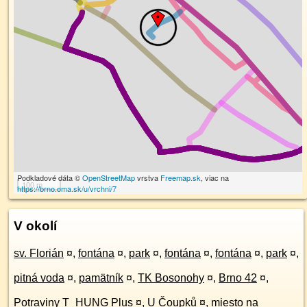
Podkladové dáta ©
OpenStreetMap
vrstva
Freemap.sk
, viac na
100 m
https://brno.oma.sk/u/vrchni/7
V okolí
sv. Florián
¤
,
fontána
¤
,
park
¤
,
fontána
¤
,
fontána
¤
,
park
¤
,
pitná voda
¤
,
pamätník
¤
,
TK Bosonohy
¤
,
Brno 42
¤
,
Potraviny T_HUNG Plus
¤
,
U Čoupků
¤
,
miesto na