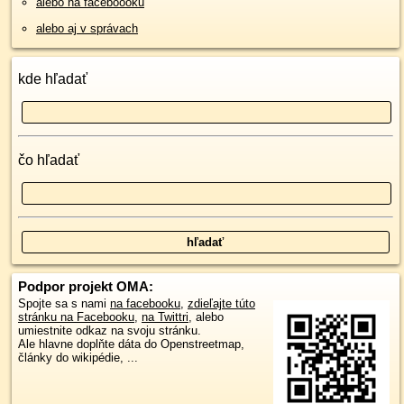
alebo na faceboooku
alebo aj v správach
kde hľadať
čo hľadať
Podpor projekt OMA:
Spojte sa s nami
na facebooku
,
zdieľajte túto
stránku na Facebooku
,
na Twittri
, alebo
umiestnite odkaz na svoju stránku.
Ale hlavne doplňte dáta do Openstreetmap,
články do wikipédie, ...