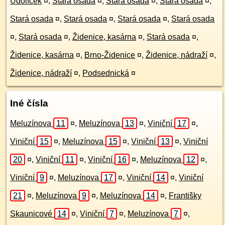
Údolíček
¤
,
Stará osada
¤
,
Stará osada
¤
,
Stará osada
¤
,
Stará osada
¤
,
Stará osada
¤
,
Stará osada
¤
,
Stará osada
¤
,
Stará osada
¤
,
Židenice, kasárna
¤
,
Stará osada
¤
,
Židenice, kasárna
¤
,
Brno-Židenice
¤
,
Židenice, nádraží
¤
,
Židenice, nádraží
¤
,
Podsednická
¤
Iné čísla
Meluzínova
11
¤
,
Meluzínova
13
¤
,
Viniční
17
¤
,
Viniční
15
¤
,
Meluzínova
15
¤
,
Viniční
13
¤
,
Viniční
20
¤
,
Viniční
11
¤
,
Viniční
16
¤
,
Meluzínova
12
¤
,
Viniční
9
¤
,
Meluzínova
17
¤
,
Viniční
14
¤
,
Viniční
21
¤
,
Meluzínova
9
¤
,
Meluzínova
14
¤
,
Františky
Skaunicové
14
¤
,
Viniční
7
¤
,
Meluzínova
7
¤
,