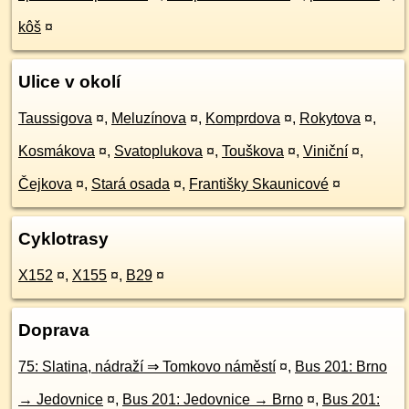
kôš
¤
Ulice v okolí
Taussigova
¤
,
Meluzínova
¤
,
Komprdova
¤
,
Rokytova
¤
,
Kosmákova
¤
,
Svatoplukova
¤
,
Touškova
¤
,
Viniční
¤
,
Čejkova
¤
,
Stará osada
¤
,
Františky Skaunicové
¤
Cyklotrasy
X152
¤
,
X155
¤
,
B29
¤
Doprava
75: Slatina, nádraží ⇒ Tomkovo náměstí
¤
,
Bus 201: Brno
→ Jedovnice
¤
,
Bus 201: Jedovnice → Brno
¤
,
Bus 201: