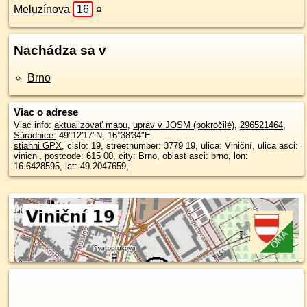
Meluzínova
16
¤
Nachádza sa v
Brno
Viac o adrese
Viac info:
aktualizovať mapu
,
uprav v JOSM (pokročilé)
,
296521464
,
Súradnice:
49°12'17"N
,
16°38'34"E
stiahni GPX
, cislo: 19, streetnumber: 3779 19, ulica: Viniční, ulica asci:
vinicni, postcode: 615 00, city: Brno, oblast asci: brno, lon:
16.6428595, lat: 49.2047659,