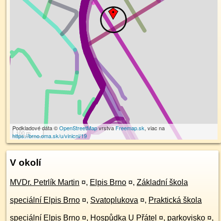
Podkladové dáta ©
OpenStreetMap
vrstva
Freemap.sk
, viac na
100 m
https://brno.oma.sk/u/vinicni/19
V okolí
MVDr. Petrlík Martin
¤
,
Elpis Brno
¤
,
Základní škola
speciální Elpis Brno
¤
,
Svatoplukova
¤
,
Praktická škola
speciální Elpis Brno
¤
,
Hospůdka U Přátel
¤
,
parkovisko
¤
,