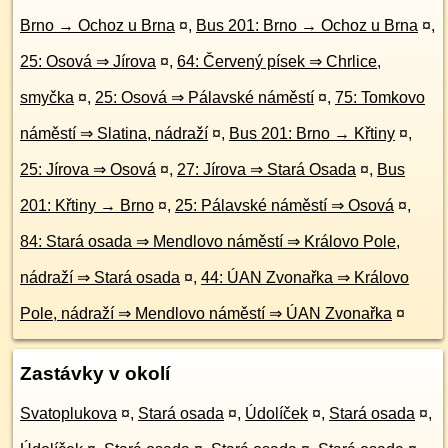
Brno → Ochoz u Brna
¤
,
Bus 201: Brno → Ochoz u Brna
¤
,
25: Osová ⇒ Jírova
¤
,
64: Červený písek ⇒ Chrlice,
smyčka
¤
,
25: Osová ⇒ Pálavské náměstí
¤
,
75: Tomkovo
náměstí ⇒ Slatina, nádraží
¤
,
Bus 201: Brno → Křtiny
¤
,
25: Jírova ⇒ Osová
¤
,
27: Jírova ⇒ Stará Osada
¤
,
Bus
201: Křtiny → Brno
¤
,
25: Pálavské náměstí ⇒ Osová
¤
,
84: Stará osada ⇒ Mendlovo náměstí ⇒ Královo Pole,
nádraží ⇒ Stará osada
¤
,
44: ÚAN Zvonařka ⇒ Královo
Pole, nádraží ⇒ Mendlovo náměstí ⇒ ÚAN Zvonařka
¤
Zastávky v okolí
Svatoplukova
¤
,
Stará osada
¤
,
Údolíček
¤
,
Stará osada
¤
,