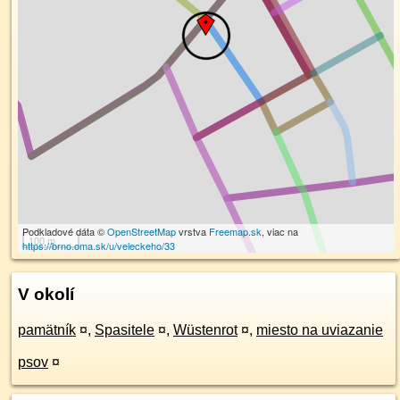
Podkladové dáta ©
OpenStreetMap
vrstva
Freemap.sk
, viac na
100 m
https://brno.oma.sk/u/veleckeho/33
V okolí
pamätník
¤
,
Spasitele
¤
,
Wüstenrot
¤
,
miesto na uviazanie
psov
¤