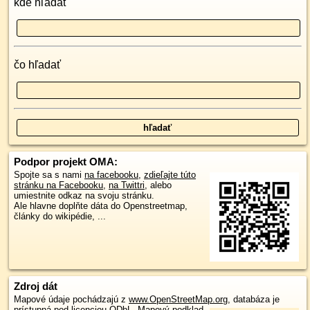
kde hľadať
čo hľadať
Podpor projekt OMA:
Spojte sa s nami
na facebooku
,
zdieľajte túto
stránku na Facebooku
,
na Twittri
, alebo
umiestnite odkaz na svoju stránku.
Ale hlavne doplňte dáta do Openstreetmap,
články do wikipédie, ...
Zdroj dát
Mapové údaje pochádzajú z
www.OpenStreetMap.org
, databáza je
prístupná pod licenciou
ODbL
.
Mapový podklad