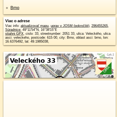
Brno
Viac o adrese
Viac info:
aktualizovať mapu
,
uprav v JOSM (pokročilé)
,
296455265
,
Súradnice:
49°11'54"N
,
16°38'15"E
stiahni GPX
, cislo: 33, streetnumber: 2051 33, ulica: Veleckého, ulica
asci: veleckeho, postcode: 615 00, city: Brno, oblast asci: brno, lon:
16.6376492, lat: 49.1985038,