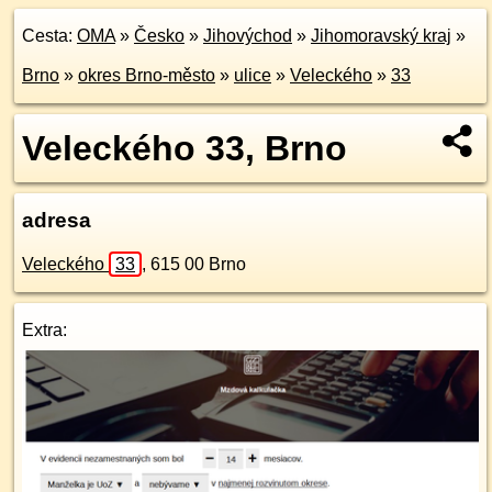
Cesta:
OMA
»
Česko
»
Jihovýchod
»
Jihomoravský kraj
»
Brno
»
okres Brno-město
»
ulice
»
Veleckého
»
33
Veleckého 33, Brno
adresa
Veleckého
33
,
615 00
Brno
Extra: