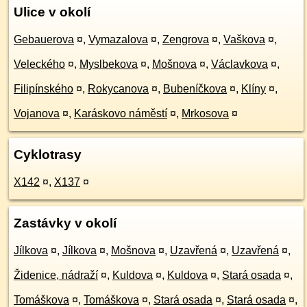
Ulice v okolí
Gebauerova
¤
,
Vymazalova
¤
,
Zengrova
¤
,
Vaškova
¤
,
Veleckého
¤
,
Myslbekova
¤
,
Mošnova
¤
,
Václavkova
¤
,
Filipínského
¤
,
Rokycanova
¤
,
Bubeníčkova
¤
,
Klíny
¤
,
Vojanova
¤
,
Karáskovo náměstí
¤
,
Mrkosova
¤
Cyklotrasy
X142
¤
,
X137
¤
Zastávky v okolí
Jílkova
¤
,
Jílkova
¤
,
Mošnova
¤
,
Uzavřená
¤
,
Uzavřená
¤
,
Židenice, nádraží
¤
,
Kuldova
¤
,
Kuldova
¤
,
Stará osada
¤
,
Tomáškova
¤
,
Tomáškova
¤
,
Stará osada
¤
,
Stará osada
¤
,