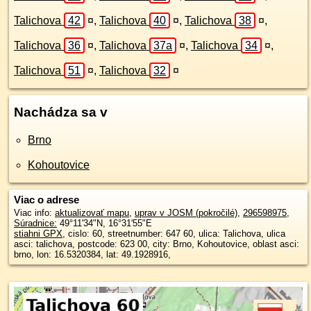
Talichova
42
¤
,
Talichova
40
¤
,
Talichova
38
¤
,
Talichova
36
¤
,
Talichova
37a
¤
,
Talichova
34
¤
,
Talichova
51
¤
,
Talichova
32
¤
Nachádza sa v
Brno
Kohoutovice
Viac o adrese
Viac info:
aktualizovať mapu
,
uprav v JOSM (pokročilé)
,
296598975
,
Súradnice:
49°11'34"N
,
16°31'55"E
stiahni GPX
, cislo: 60, streetnumber: 647 60, ulica: Talichova, ulica
asci: talichova, postcode: 623 00, city: Brno, Kohoutovice, oblast asci:
brno, lon: 16.5320384, lat: 49.1928916,