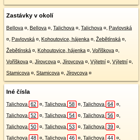
Zastávky v okolí
Bellova
¤
,
Bellova
¤
,
Talichova
¤
,
Talichova
¤
,
Pavlovská
¤
,
Pavlovská
¤
,
Kohoutovice, hájenka
¤
,
Žebětínská
¤
,
Žebětínská
¤
,
Kohoutovice, hájenka
¤
,
Voříškova
¤
,
Voříškova
¤
,
Jírovcova
¤
,
Jírovcova
¤
,
Výletní
¤
,
Výletní
¤
,
Stamicova
¤
,
Stamicova
¤
,
Jírovcova
¤
Iné čísla
Talichova
62
¤
,
Talichova
58
¤
,
Talichova
64
¤
,
Talichova
52
¤
,
Talichova
54
¤
,
Talichova
56
¤
,
Talichova
50
¤
,
Talichova
53
¤
,
Talichova
39
¤
,
Talichova
48
¤
,
Talichova
46
¤
,
Talichova
44
¤
,