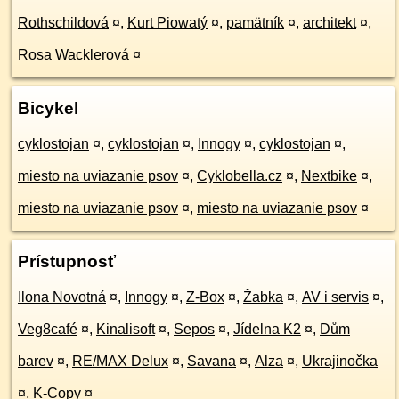
Rothschildová
¤
,
Kurt Piowatý
¤
,
pamätník
¤
,
architekt
¤
,
Rosa Wacklerová
¤
Bicykel
cyklostojan
¤
,
cyklostojan
¤
,
Innogy
¤
,
cyklostojan
¤
,
miesto na uviazanie psov
¤
,
Cyklobella.cz
¤
,
Nextbike
¤
,
miesto na uviazanie psov
¤
,
miesto na uviazanie psov
¤
Prístupnosť
Ilona Novotná
¤
,
Innogy
¤
,
Z-Box
¤
,
Žabka
¤
,
AV i servis
¤
,
Veg8café
¤
,
Kinalisoft
¤
,
Sepos
¤
,
Jídelna K2
¤
,
Dům
barev
¤
,
RE/MAX Delux
¤
,
Savana
¤
,
Alza
¤
,
Ukrajinočka
¤
,
K-Copy
¤