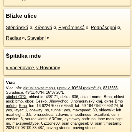
Blízke ulice
Štěpánská
¤
,
Křenová
¤
,
Plynárenská
¤
,
Podnásepní
¤
,
Radlas
¤
,
Stavební
¤
Špitálka inde
v Vacenovice
,
v Hovorany
Viac
Viac info:
aktualizovať mapu
,
uprav v JOSM (pokročilé)
,
8313555
,
Súradnice:
49°11'40"N
,
16°37'20"E
stiahni GPX
, oblast id: 438171, dlzka: 836, oblast name: Brno, oblast
asci: brno, obce:
Česko
,
Jihovýchod
,
Jihomoravský kraj
,
okres Brno
město
,
Brno
, lon: 16.622476777706556, lat: 49.194715922988124, lit:
yes, layer: 1, oneway: no, tunnel: yes, maxspeed: 30, sidewalk: left,
maxheight: 3.5, oma:sekcia: zdravie, smoothness: excellent, osm
version: 6, source:width: ARCore, cycleway:both: no, lane markings:
no, maxspeed:type: CZ:zone30, osm changeset: 0, osm timestamp:
2024 07 08T09:33:48Z, paving stones, paving stones,