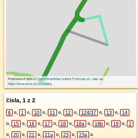
Podkladové dáta ©
OpenStreetMap
vrstva
Freemap.sk
, viac na
100 m
https://brno.oma.sk/u/spitalka
čísla, 1 z 2
6
¤
,
1
¤
,
10
¤
,
11
¤
,
12
¤
,
124/37
¤
,
13
¤
,
14
¤
,
15
¤
,
16
¤
,
17
¤
,
18
¤
,
18a
¤
,
18b
¤
,
19
¤
,
2
¤
,
20
¤
,
21
¤
,
21a
¤
,
23
¤
,
23a
¤