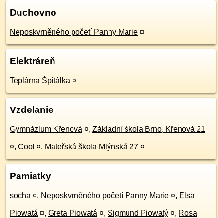
Duchovno
Neposkvrněného početí Panny Marie
¤
Elektráreň
Teplárna Špitálka
¤
Vzdelanie
Gymnázium Křenová
¤
,
Základní škola Brno, Křenová 21
¤
,
Cool
¤
,
Mateřská škola Mlýnská 27
¤
Pamiatky
socha
¤
,
Neposkvrněného početí Panny Marie
¤
,
Elsa
Piowatá
¤
,
Greta Piowatá
¤
,
Sigmund Piowatý
¤
,
Rosa