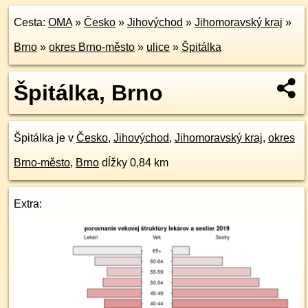
Cesta:
OMA
»
Česko
»
Jihovýchod
»
Jihomoravský kraj
»
Brno
»
okres Brno-město
»
ulice
»
Špitálka
Špitálka, Brno
Špitálka je v
Česko
,
Jihovýchod
,
Jihomoravský kraj
,
okres
Brno-město
,
Brno
dĺžky 0,84 km
Extra: