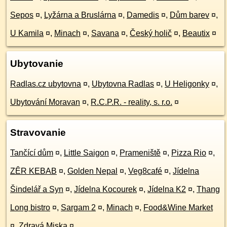
Sepos
¤
,
Lyžárna a Bruslárna
¤
,
Damedis
¤
,
Dům barev
¤
,
U Kamila
¤
,
Minach
¤
,
Savana
¤
,
Český holič
¤
,
Beautix
¤
Ubytovanie
Radlas.cz ubytovna
¤
,
Ubytovna Radlas
¤
,
U Heligonky
¤
,
Ubytování Moravan
¤
,
R.C.P.R. - reality, s. r.o.
¤
Stravovanie
Tančící dům
¤
,
Little Saigon
¤
,
Prameniště
¤
,
Pizza Rio
¤
,
ZÊR KEBAB
¤
,
Golden Nepal
¤
,
Veg8café
¤
,
Jídelna
Šindelář a Syn
¤
,
Jídelna Kocourek
¤
,
Jídelna K2
¤
,
Thang
Long bistro
¤
,
Sargam 2
¤
,
Minach
¤
,
Food&Wine Market
¤
,
Zdravá Miska
¤