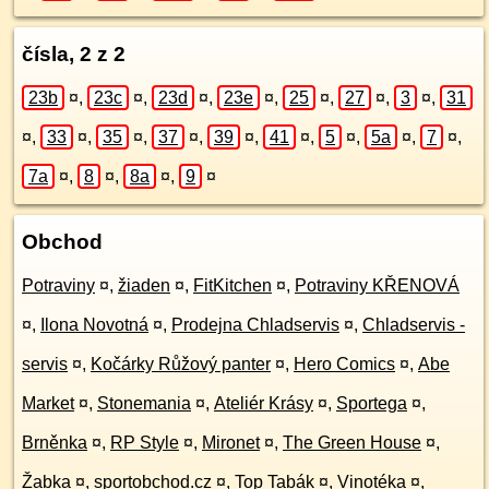
čísla, 2 z 2
23b
¤
,
23c
¤
,
23d
¤
,
23e
¤
,
25
¤
,
27
¤
,
3
¤
,
31
¤
,
33
¤
,
35
¤
,
37
¤
,
39
¤
,
41
¤
,
5
¤
,
5a
¤
,
7
¤
,
7a
¤
,
8
¤
,
8a
¤
,
9
¤
Obchod
Potraviny
¤
,
žiaden
¤
,
FitKitchen
¤
,
Potraviny KŘENOVÁ
¤
,
Ilona Novotná
¤
,
Prodejna Chladservis
¤
,
Chladservis -
servis
¤
,
Kočárky Růžový panter
¤
,
Hero Comics
¤
,
Abe
Market
¤
,
Stonemania
¤
,
Ateliér Krásy
¤
,
Sportega
¤
,
Brněnka
¤
,
RP Style
¤
,
Mironet
¤
,
The Green House
¤
,
Žabka
¤
,
sportobchod.cz
¤
,
Top Tabák
¤
,
Vinotéka
¤
,