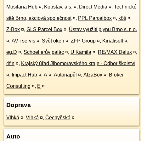
Mosilana Hub
¤
,
Kopstav, a.s.
¤
,
Direct Media
¤
,
Technické
sítě Brno, akciová společnost
¤
,
PPL Parcelbox
¤
,
kôš
¤
,
Z-Box
¤
,
GLS Parcel Box
¤
,
Ústav využití plynu Brno s. r. o.
¤
,
AV i servis
¤
,
Svět oken
¤
,
ZFP Group
¤
,
Kinalisoft
¤
,
eg.D
¤
,
Schoellerův palác
¤
,
U Kamila
¤
,
RE/MAX Delux
¤
,
4fin
¤
,
Krajský úřad Jihomoravského kraje - Odbor školství
¤
,
Impact Hub
¤
,
A
¤
,
Autonapůl
¤
,
AlzaBox
¤
,
Broker
Consulting
¤
,
E
¤
Doprava
Vlhká
¤
,
Vlhká
¤
,
Čechyňská
¤
Auto