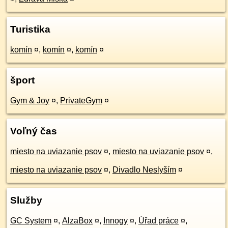
Turistika
komín
¤
,
komín
¤
,
komín
¤
šport
Gym & Joy
¤
,
PrivateGym
¤
Voľný čas
miesto na uviazanie psov
¤
,
miesto na uviazanie psov
¤
,
miesto na uviazanie psov
¤
,
Divadlo Neslyším
¤
Služby
GC System
¤
,
AlzaBox
¤
,
Innogy
¤
,
Úřad práce
¤
,