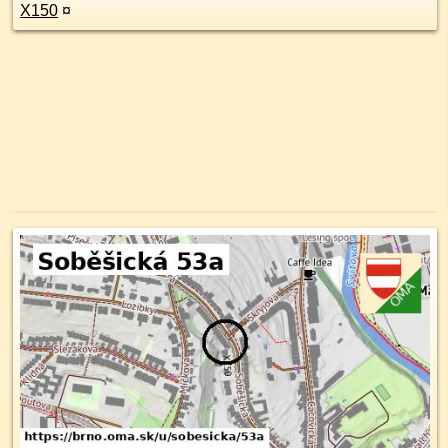
X150
¤