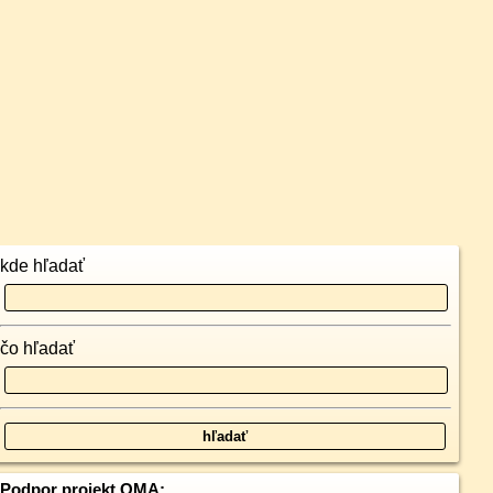
kde hľadať
čo hľadať
Podpor projekt OMA: