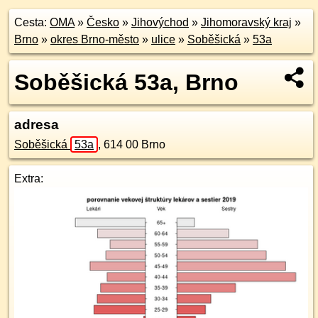
Cesta:
OMA
»
Česko
»
Jihovýchod
»
Jihomoravský kraj
»
Brno
»
okres Brno-město
»
ulice
»
Soběšická
»
53a
Soběšická 53a, Brno
adresa
Soběšická
53a
,
614 00
Brno
Extra: