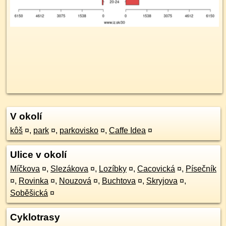
V okolí
kôš
¤
,
park
¤
,
parkovisko
¤
,
Caffe Idea
¤
Ulice v okolí
Míčkova
¤
,
Slezákova
¤
,
Lozíbky
¤
,
Cacovická
¤
,
Písečník
¤
,
Rovinka
¤
,
Nouzová
¤
,
Buchtova
¤
,
Skryjova
¤
,
Soběšická
¤
Cyklotrasy