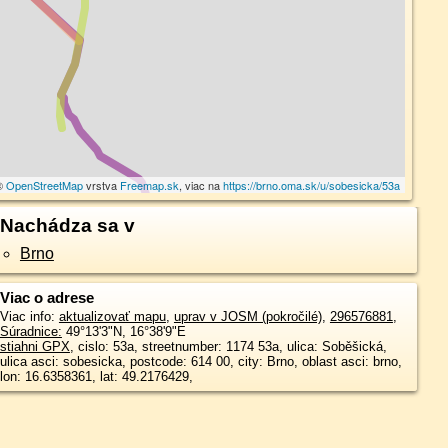
 ©
OpenStreetMap
vrstva
Freemap.sk
, viac na
https://brno.oma.sk/u/sobesicka/53a
Nachádza sa v
Brno
Viac o adrese
Viac info:
aktualizovať mapu
,
uprav v JOSM (pokročilé)
,
296576881
,
Súradnice:
49°13'3"N
,
16°38'9"E
stiahni GPX
, cislo: 53a, streetnumber: 1174 53a, ulica: Soběšická,
ulica asci: sobesicka, postcode: 614 00, city: Brno, oblast asci: brno,
lon: 16.6358361, lat: 49.2176429,