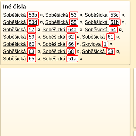
Iné čísla
Soběšická
53b
¤
,
Soběšická
53
¤
,
Soběšická
53c
¤
,
Soběšická
53d
¤
,
Soběšická
55
¤
,
Soběšická
51b
¤
,
Soběšická
57
¤
,
Soběšická
64a
¤
,
Soběšická
64
¤
,
Soběšická
59
¤
,
Soběšická
62
¤
,
Soběšická
61
¤
,
Soběšická
60
¤
,
Soběšická
66
¤
,
Skryjova
1
¤
,
Soběšická
63
¤
,
Soběšická
68
¤
,
Soběšická
58
¤
,
Soběšická
65
¤
,
Soběšická
51a
¤