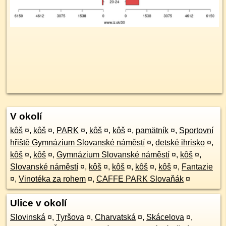
V okolí
kôš
¤
,
kôš
¤
,
PARK
¤
,
kôš
¤
,
kôš
¤
,
pamätník
¤
,
Sportovní
hřiště Gymnázium Slovanské náměstí
¤
,
detské ihrisko
¤
,
kôš
¤
,
kôš
¤
,
Gymnázium Slovanské náměstí
¤
,
kôš
¤
,
Slovanské náměstí
¤
,
kôš
¤
,
kôš
¤
,
kôš
¤
,
kôš
¤
,
Fantazie
¤
,
Vinotéka za rohem
¤
,
CAFFE PARK Slovaňák
¤
Ulice v okolí
Slovinská
¤
,
Tyršova
¤
,
Charvatská
¤
,
Skácelova
¤
,