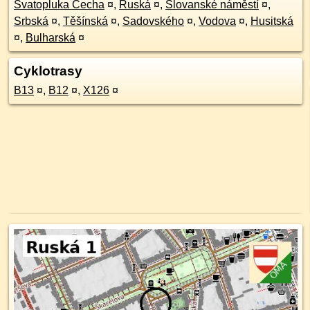
Svatopluka Čecha
¤
,
Ruská
¤
,
Slovanské náměstí
¤
,
Srbská
¤
,
Těšínská
¤
,
Sadovského
¤
,
Vodova
¤
,
Husitská
¤
,
Bulharská
¤
Cyklotrasy
B13
¤
,
B12
¤
,
X126
¤