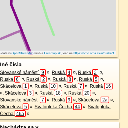
é dáta ©
OpenStreetMap
vrstva
Freemap.sk
, viac na
https://brno.oma.sk/u/ruska/1
Iné čísla
Slovanské náměstí
9
¤
,
Ruská
4
¤
,
Ruská
3
¤
,
Ruská
6
¤
,
Ruská
2
¤
,
Ruská
8
¤
,
Ruská
5
¤
,
Skácelova
1
¤
,
Ruská
10
¤
,
Ruská
7
¤
,
Ruská
16
¤
,
Skácelova
3
¤
,
Ruská
18
¤
,
Ruská
20
¤
,
Slovanské náměstí
7
¤
,
Ruská
9
¤
,
Skácelova
2a
¤
,
Skácelova
5
¤
,
Svatopluka Čecha
44
¤
,
Svatopluka
Čecha
46a
¤
Nachádza sa v