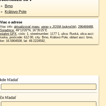
Brno
Královo Pole
Viac o adrese
Viac info:
aktualizovať mapu
,
uprav v JOSM (pokročilé)
,
296469488
,
Súradnice:
49°13'20"N
,
16°35'25"E
stiahni GPX
, cislo: 1, streetnumber: 1177 1, ulica: Ruská, ulica asci:
ruska, postcode: 612 00, city: Brno, Královo Pole, oblast asci: brno,
lon: 16.5904508, lat: 49.2224592,
kde hľadať
čo hľadať