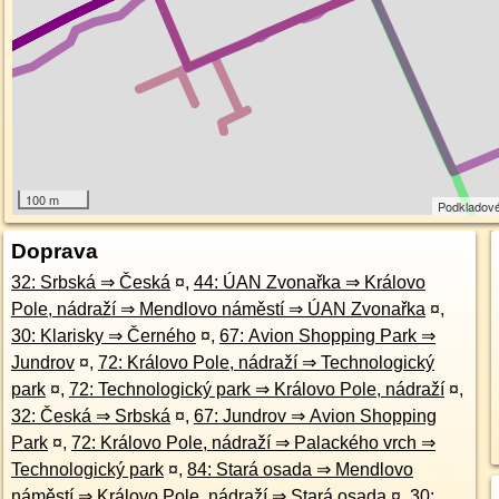
100 m
Podkladov
Doprava
32: Srbská ⇒ Česká
¤
,
44: ÚAN Zvonařka ⇒ Královo
Pole, nádraží ⇒ Mendlovo náměstí ⇒ ÚAN Zvonařka
¤
,
30: Klarisky ⇒ Černého
¤
,
67: Avion Shopping Park ⇒
Jundrov
¤
,
72: Královo Pole, nádraží ⇒ Technologický
park
¤
,
72: Technologický park ⇒ Královo Pole, nádraží
¤
,
32: Česká ⇒ Srbská
¤
,
67: Jundrov ⇒ Avion Shopping
Park
¤
,
72: Královo Pole, nádraží ⇒ Palackého vrch ⇒
Technologický park
¤
,
84: Stará osada ⇒ Mendlovo
náměstí ⇒ Královo Pole, nádraží ⇒ Stará osada
¤
,
30: