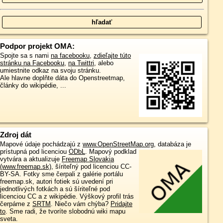
Podpor projekt OMA:
Spojte sa s nami
na facebooku
,
zdieľajte túto
stránku na Facebooku
,
na Twittri
, alebo
umiestnite odkaz na svoju stránku.
Ale hlavne doplňte dáta do Openstreetmap,
články do wikipédie, ...
Zdroj dát
Mapové údaje pochádzajú z
www.OpenStreetMap.org
, databáza je
prístupná pod licenciou
ODbL
.
Mapový podklad
vytvára a aktualizuje
Freemap Slovakia
(www.freemap.sk)
, šíriteľný pod licenciou CC-
BY-SA. Fotky sme čerpali z galérie portálu
freemap.sk, autori fotiek sú uvedení pri
jednotlivých fotkách a sú šíriteľné pod
licenciou CC a z wikipédie. Výškový profil trás
čerpáme z
SRTM
. Niečo vám chýba?
Pridajte
to
. Sme radi, že tvoríte slobodnú wiki mapu
sveta.