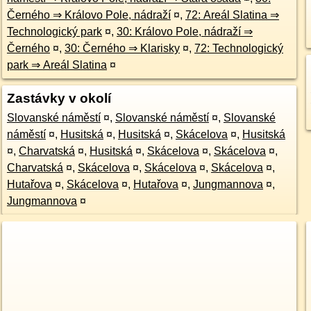
Černého ⇒ Královo Pole, nádraží
¤
,
72: Areál Slatina ⇒
Technologický park
¤
,
30: Královo Pole, nádraží ⇒
Černého
¤
,
30: Černého ⇒ Klarisky
¤
,
72: Technologický
park ⇒ Areál Slatina
¤
Zastávky v okolí
Slovanské náměstí
¤
,
Slovanské náměstí
¤
,
Slovanské
náměstí
¤
,
Husitská
¤
,
Husitská
¤
,
Skácelova
¤
,
Husitská
¤
,
Charvatská
¤
,
Husitská
¤
,
Skácelova
¤
,
Skácelova
¤
,
Charvatská
¤
,
Skácelova
¤
,
Skácelova
¤
,
Skácelova
¤
,
Hutařova
¤
,
Skácelova
¤
,
Hutařova
¤
,
Jungmannova
¤
,
Jungmannova
¤