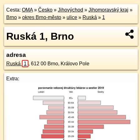
Cesta:
OMA
»
Česko
»
Jihovýchod
»
Jihomoravský kraj
»
Brno
»
okres Brno-město
»
ulice
»
Ruská
»
1
Ruská 1, Brno
adresa
Ruská
1
,
612 00
Brno, Královo Pole
Extra: