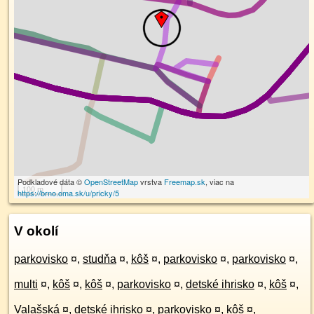
Podkladové dáta ©
OpenStreetMap
vrstva
Freemap.sk
, viac na
100 m
https://brno.oma.sk/u/pricky/5
V okolí
parkovisko
¤
,
studňa
¤
,
kôš
¤
,
parkovisko
¤
,
parkovisko
¤
,
multi
¤
,
kôš
¤
,
kôš
¤
,
parkovisko
¤
,
detské ihrisko
¤
,
kôš
¤
,
Valašská
¤
,
detské ihrisko
¤
,
parkovisko
¤
,
kôš
¤
,