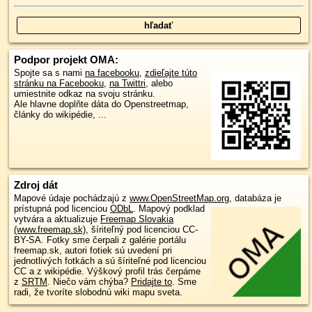
Podpor projekt OMA:
Spojte sa s nami
na facebooku
,
zdieľajte túto
stránku na Facebooku
,
na Twittri
, alebo
umiestnite odkaz na svoju stránku.
Ale hlavne doplňte dáta do Openstreetmap,
články do wikipédie, ...
Zdroj dát
Mapové údaje pochádzajú z
www.OpenStreetMap.org
, databáza je
prístupná pod licenciou
ODbL
.
Mapový podklad
vytvára a aktualizuje
Freemap Slovakia
(www.freemap.sk)
, šíriteľný pod licenciou CC-
BY-SA. Fotky sme čerpali z galérie portálu
freemap.sk, autori fotiek sú uvedení pri
jednotlivých fotkách a sú šíriteľné pod licenciou
CC a z wikipédie. Výškový profil trás čerpáme
z
SRTM
. Niečo vám chýba?
Pridajte to
. Sme
radi, že tvoríte slobodnú wiki mapu sveta.