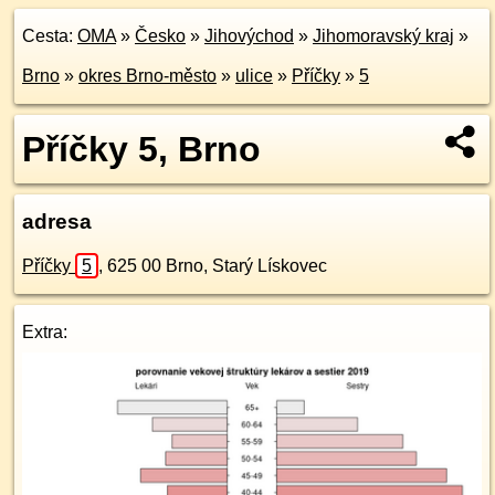
Cesta:
OMA
»
Česko
»
Jihovýchod
»
Jihomoravský kraj
»
Brno
»
okres Brno-město
»
ulice
»
Příčky
»
5
Příčky 5, Brno
adresa
Příčky
5
,
625 00
Brno, Starý Lískovec
Extra: