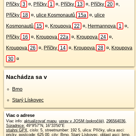
Příčky
3
¤
,
Příčky
1
¤
,
Příčky
13
¤
,
Příčky
20
¤
,
Příčky
18
¤
,
ulice Kosmonautů
15a
¤
,
ulice
Kosmonautů
15
¤
,
Kroupova
22
¤
,
Hermannova
1
¤
,
Příčky
16
¤
,
Kroupova
22a
¤
,
Kroupova
24
¤
,
Kroupova
26
¤
,
Příčky
14
¤
,
Kroupova
28
¤
,
Kroupova
30
¤
Nachádza sa v
Brno
Starý Lískovec
Viac o adrese
Viac info:
aktualizovať mapu
,
uprav v JOSM (pokročilé)
,
296564036
,
Súradnice:
49°9'57"N
,
16°33'50"E
stiahni GPX
, cislo: 5, streetnumber: 192 5, ulica: Příčky, ulica asci:
pricky, postcode: 625 00, city: Brno, Starý Lískovec, oblast asci: brno,