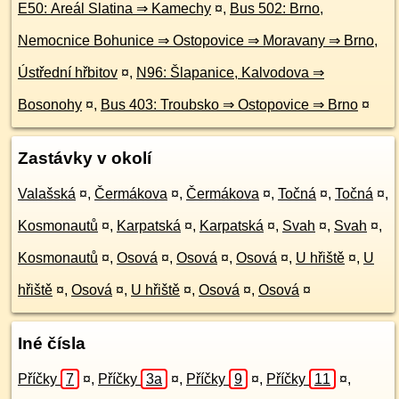
E50: Areál Slatina ⇒ Kamechy
¤
,
Bus 502: Brno,
Nemocnice Bohunice ⇒ Ostopovice ⇒ Moravany ⇒ Brno,
Ústřední hřbitov
¤
,
N96: Šlapanice, Kalvodova ⇒
Bosonohy
¤
,
Bus 403: Troubsko ⇒ Ostopovice ⇒ Brno
¤
Zastávky v okolí
Valašská
¤
,
Čermákova
¤
,
Čermákova
¤
,
Točná
¤
,
Točná
¤
,
Kosmonautů
¤
,
Karpatská
¤
,
Karpatská
¤
,
Svah
¤
,
Svah
¤
,
Kosmonautů
¤
,
Osová
¤
,
Osová
¤
,
Osová
¤
,
U hřiště
¤
,
U
hřiště
¤
,
Osová
¤
,
U hřiště
¤
,
Osová
¤
,
Osová
¤
Iné čísla
Příčky
7
¤
,
Příčky
3a
¤
,
Příčky
9
¤
,
Příčky
11
¤
,