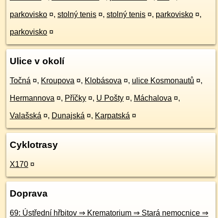
parkovisko
¤
,
stolný tenis
¤
,
stolný tenis
¤
,
parkovisko
¤
,
parkovisko
¤
Ulice v okolí
Točná
¤
,
Kroupova
¤
,
Klobásova
¤
,
ulice Kosmonautů
¤
,
Hermannova
¤
,
Příčky
¤
,
U Pošty
¤
,
Máchalova
¤
,
Valašská
¤
,
Dunajská
¤
,
Karpatská
¤
Cyklotrasy
X170
¤
Doprava
69: Ústřední hřbitov ⇒ Krematorium ⇒ Stará nemocnice ⇒