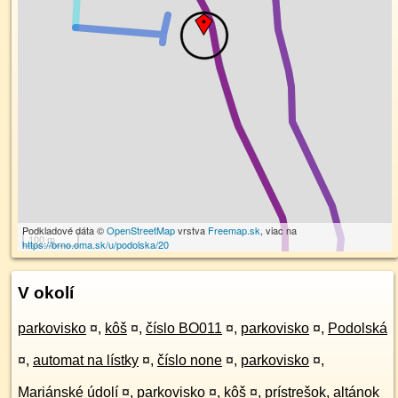
Podkladové dáta ©
OpenStreetMap
vrstva
Freemap.sk
, viac na
100 m
https://brno.oma.sk/u/podolska/20
V okolí
parkovisko
¤
,
kôš
¤
,
číslo BO011
¤
,
parkovisko
¤
,
Podolská
¤
,
automat na lístky
¤
,
číslo none
¤
,
parkovisko
¤
,
Mariánské údolí
¤
,
parkovisko
¤
,
kôš
¤
,
prístrešok, altánok