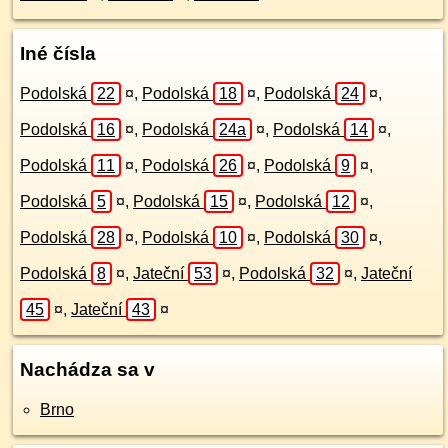
Iné čísla
Podolská
22
¤
,
Podolská
18
¤
,
Podolská
24
¤
,
Podolská
16
¤
,
Podolská
24a
¤
,
Podolská
14
¤
,
Podolská
11
¤
,
Podolská
26
¤
,
Podolská
9
¤
,
Podolská
5
¤
,
Podolská
15
¤
,
Podolská
12
¤
,
Podolská
28
¤
,
Podolská
10
¤
,
Podolská
30
¤
,
Podolská
8
¤
,
Jateční
53
¤
,
Podolská
32
¤
,
Jateční
45
¤
,
Jateční
43
¤
Nachádza sa v
Brno