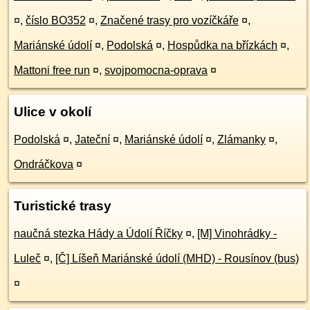
¤
,
číslo BO352
¤
,
Značené trasy pro vozíčkáře
¤
,
Mariánské údolí
¤
,
Podolská
¤
,
Hospůdka na břízkách
¤
,
Mattoni free run
¤
,
svojpomocna-oprava
¤
Ulice v okolí
Podolská
¤
,
Jateční
¤
,
Mariánské údolí
¤
,
Zlámanky
¤
,
Ondráčkova
¤
Turistické trasy
naučná stezka Hády a Údolí Říčky
¤
,
[M] Vinohrádky -
Luleč
¤
,
[Č] Líšeň Mariánské údolí (MHD) - Rousínov (bus)
¤