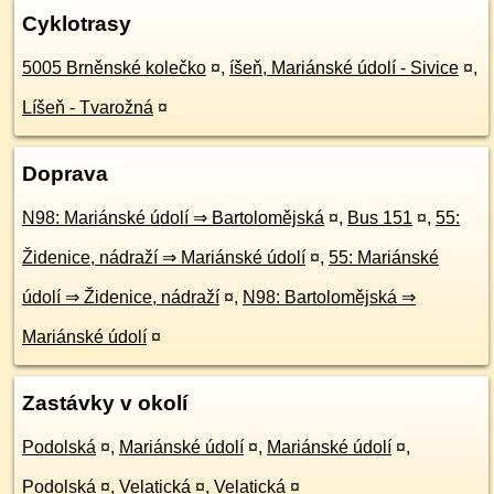
Cyklotrasy
5005 Brněnské kolečko
¤
,
íšeň, Mariánské údolí - Sivice
¤
,
Líšeň - Tvarožná
¤
Doprava
N98: Mariánské údolí ⇒ Bartolomějská
¤
,
Bus 151
¤
,
55:
Židenice, nádraží ⇒ Mariánské údolí
¤
,
55: Mariánské
údolí ⇒ Židenice, nádraží
¤
,
N98: Bartolomějská ⇒
Mariánské údolí
¤
Zastávky v okolí
Podolská
¤
,
Mariánské údolí
¤
,
Mariánské údolí
¤
,
Podolská
¤
,
Velatická
¤
,
Velatická
¤