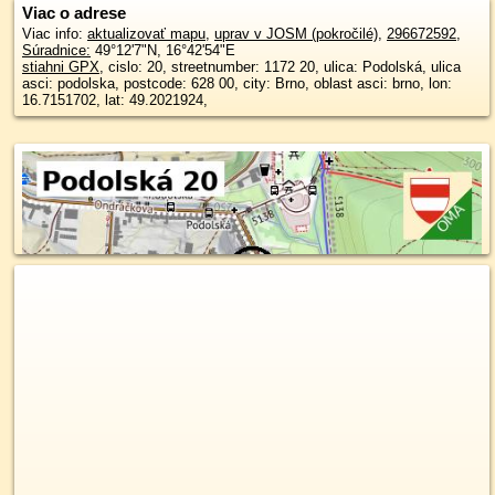
Viac o adrese
Viac info:
aktualizovať mapu
,
uprav v JOSM (pokročilé)
,
296672592
,
Súradnice:
49°12'7"N
,
16°42'54"E
stiahni GPX
, cislo: 20, streetnumber: 1172 20, ulica: Podolská, ulica
asci: podolska, postcode: 628 00, city: Brno, oblast asci: brno, lon:
16.7151702, lat: 49.2021924,