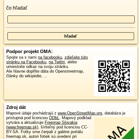
čo hľadať
Podpor projekt OMA:
Spojte sa s nami
na facebooku
,
zdieľajte túto
stránku na Facebooku
,
na Twittri
, alebo
umiestnite odkaz na svoju stránku.
Ale hlavne doplňte dáta do Openstreetmap,
články do wikipédie, ...
Zdroj dát
Mapové údaje pochádzajú z
www.OpenStreetMap.org
, databáza je
prístupná pod licenciou
ODbL
.
Mapový podklad
vytvára a aktualizuje
Freemap Slovakia
(www.freemap.sk)
, šíriteľný pod licenciou CC-
BY-SA. Fotky sme čerpali z galérie portálu
freemap.sk, autori fotiek sú uvedení pri