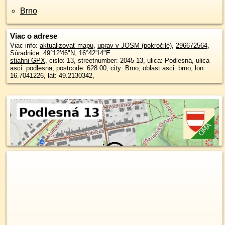
Brno
Viac o adrese
Viac info:
aktualizovať mapu
,
uprav v JOSM (pokročilé)
,
296672564
,
Súradnice:
49°12'46"N
,
16°42'14"E
stiahni GPX
, cislo: 13, streetnumber: 2045 13, ulica: Podlesná, ulica
asci: podlesna, postcode: 628 00, city: Brno, oblast asci: brno, lon:
16.7041226, lat: 49.2130342,