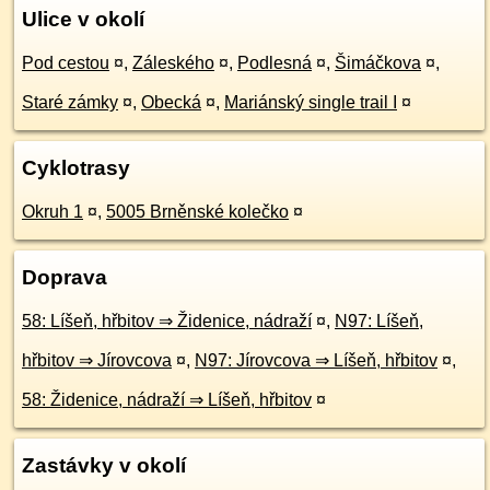
Ulice v okolí
Pod cestou
¤
,
Záleského
¤
,
Podlesná
¤
,
Šimáčkova
¤
,
Staré zámky
¤
,
Obecká
¤
,
Mariánský single trail I
¤
Cyklotrasy
Okruh 1
¤
,
5005 Brněnské kolečko
¤
Doprava
58: Líšeň, hřbitov ⇒ Židenice, nádraží
¤
,
N97: Líšeň,
hřbitov ⇒ Jírovcova
¤
,
N97: Jírovcova ⇒ Líšeň, hřbitov
¤
,
58: Židenice, nádraží ⇒ Líšeň, hřbitov
¤
Zastávky v okolí