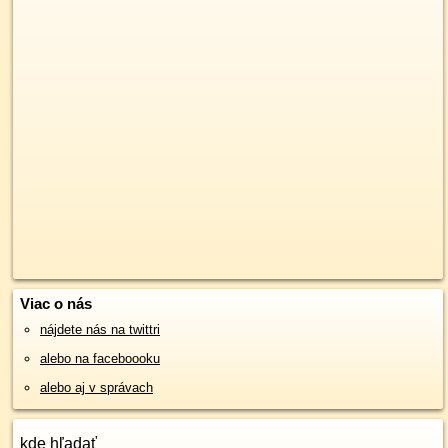
Viac o nás
nájdete nás na twittri
alebo na faceboooku
alebo aj v správach
kde hľadať