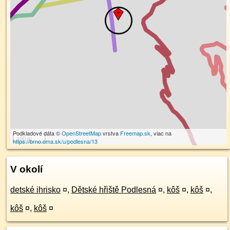
Podkladové dáta ©
OpenStreetMap
vrstva
Freemap.sk
, viac na
100 m
https://brno.oma.sk/u/podlesna/13
V okolí
detské ihrisko
¤
,
Dětské hřiště Podlesná
¤
,
kôš
¤
,
kôš
¤
,
kôš
¤
,
kôš
¤