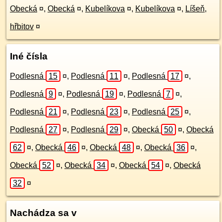
Obecká
¤
,
Obecká
¤
,
Kubelíkova
¤
,
Kubelíkova
¤
,
Líšeň,
hřbitov
¤
Iné čísla
Podlesná
15
¤
,
Podlesná
11
¤
,
Podlesná
17
¤
,
Podlesná
9
¤
,
Podlesná
19
¤
,
Podlesná
7
¤
,
Podlesná
21
¤
,
Podlesná
23
¤
,
Podlesná
25
¤
,
Podlesná
27
¤
,
Podlesná
29
¤
,
Obecká
50
¤
,
Obecká
62
¤
,
Obecká
46
¤
,
Obecká
48
¤
,
Obecká
36
¤
,
Obecká
52
¤
,
Obecká
34
¤
,
Obecká
54
¤
,
Obecká
32
¤
Nachádza sa v