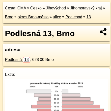
Cesta:
OMA
»
Česko
»
Jihovýchod
»
Jihomoravský kraj
»
Brno
»
okres Brno-město
»
ulice
»
Podlesná
»
13
Podlesná 13, Brno
adresa
Podlesná
13
,
628 00
Brno
Extra: