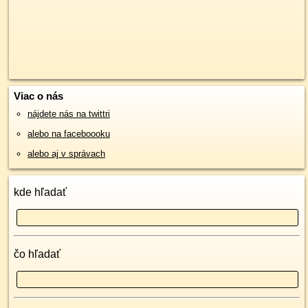
Viac o nás
nájdete nás na twittri
alebo na faceboooku
alebo aj v správach
kde hľadať
čo hľadať