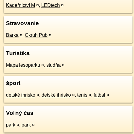
Kadeřnictví M
¤
,
LEDtech
¤
Stravovanie
Barka
¤
,
Okruh Pub
¤
Turistika
Mapa lesoparku
¤
,
studňa
¤
šport
detské ihrisko
¤
,
detské ihrisko
¤
,
tenis
¤
,
futbal
¤
Voľný čas
park
¤
,
park
¤