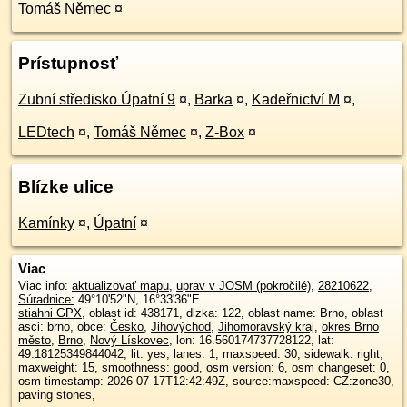
Tomáš Němec
¤
Prístupnosť
Zubní středisko Úpatní 9
¤
,
Barka
¤
,
Kadeřnictví M
¤
,
LEDtech
¤
,
Tomáš Němec
¤
,
Z-Box
¤
Blízke ulice
Kamínky
¤
,
Úpatní
¤
Viac
Viac info:
aktualizovať mapu
,
uprav v JOSM (pokročilé)
,
28210622
,
Súradnice:
49°10'52"N
,
16°33'36"E
stiahni GPX
, oblast id: 438171, dlzka: 122, oblast name: Brno, oblast
asci: brno, obce:
Česko
,
Jihovýchod
,
Jihomoravský kraj
,
okres Brno
město
,
Brno
,
Nový Lískovec
, lon: 16.560174737728122, lat:
49.18125349844042, lit: yes, lanes: 1, maxspeed: 30, sidewalk: right,
maxweight: 15, smoothness: good, osm version: 6, osm changeset: 0,
osm timestamp: 2026 07 17T12:42:49Z, source:maxspeed: CZ:zone30,
paving stones,