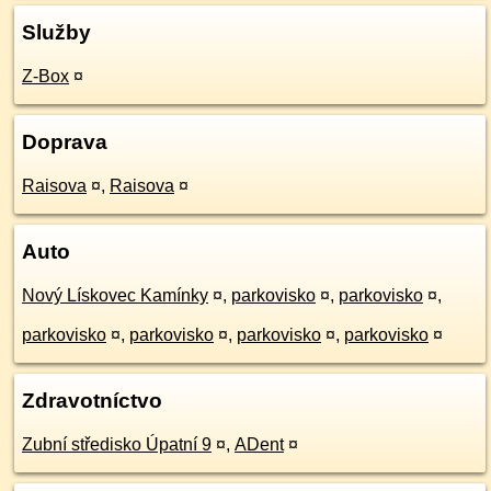
Služby
Z-Box
¤
Doprava
Raisova
¤
,
Raisova
¤
Auto
Nový Lískovec Kamínky
¤
,
parkovisko
¤
,
parkovisko
¤
,
parkovisko
¤
,
parkovisko
¤
,
parkovisko
¤
,
parkovisko
¤
Zdravotníctvo
Zubní středisko Úpatní 9
¤
,
ADent
¤