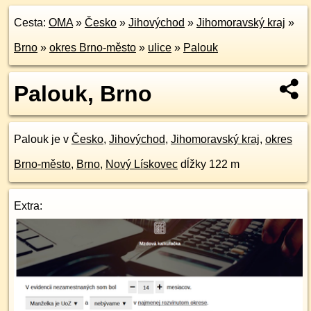
Cesta:
OMA
»
Česko
»
Jihovýchod
»
Jihomoravský kraj
»
Brno
»
okres Brno-město
»
ulice
»
Palouk
Palouk, Brno
Palouk je v
Česko
,
Jihovýchod
,
Jihomoravský kraj
,
okres
Brno-město
,
Brno
,
Nový Lískovec
dĺžky 122 m
Extra: