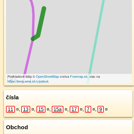
Podkladové dáta ©
OpenStreetMap
vrstva
Freemap.sk
, viac na
30 m
https://brno.oma.sk/u/palouk
čísla
11
¤
,
13
¤
,
15
¤
,
15a
¤
,
17
¤
,
7
¤
,
9
¤
Obchod