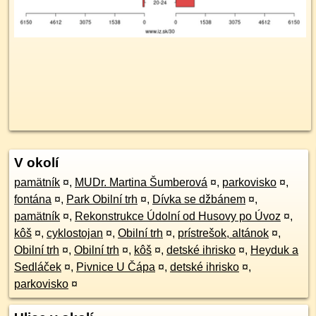
V okolí
pamätník
¤
,
MUDr. Martina Šumberová
¤
,
parkovisko
¤
,
fontána
¤
,
Park Obilní trh
¤
,
Dívka se džbánem
¤
,
pamätník
¤
,
Rekonstrukce Údolní od Husovy po Úvoz
¤
,
kôš
¤
,
cyklostojan
¤
,
Obilní trh
¤
,
prístrešok, altánok
¤
,
Obilní trh
¤
,
Obilní trh
¤
,
kôš
¤
,
detské ihrisko
¤
,
Heyduk a
Sedláček
¤
,
Pivnice U Čápa
¤
,
detské ihrisko
¤
,
parkovisko
¤