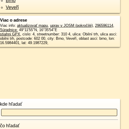
Brno
Veveří
Viac o adrese
Viac info:
aktualizovať mapu
,
uprav v JOSM (pokročilé)
,
296596114
,
Súradnice:
49°11'55"N
,
16°35'54"E
stiahni GPX
, cislo: 4, streetnumber: 310 4, ulica: Obilní trh, ulica asci:
obilni trh, postcode: 602 00, city: Brno, Veveří, oblast asci: brno, lon:
16.5984401, lat: 49.1987229,
kde hľadať
čo hľadať