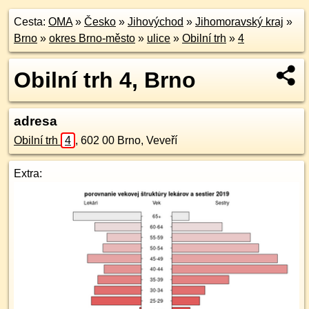
Cesta:
OMA
»
Česko
»
Jihovýchod
»
Jihomoravský kraj
»
Brno
»
okres Brno-město
»
ulice
»
Obilní trh
»
4
Obilní trh 4, Brno
adresa
Obilní trh
4
,
602 00
Brno, Veveří
Extra: