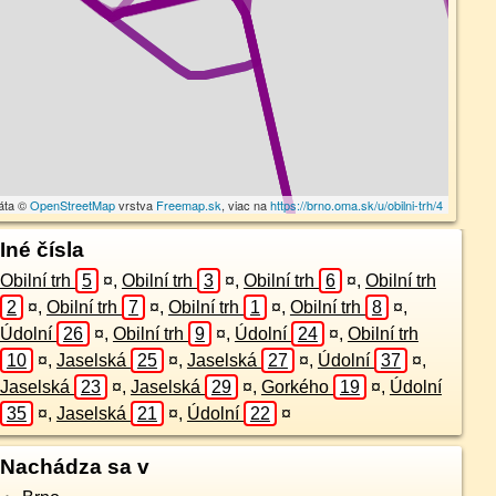
áta ©
OpenStreetMap
vrstva
Freemap.sk
, viac na
https://brno.oma.sk/u/obilni-trh/4
Iné čísla
Obilní trh
5
¤
,
Obilní trh
3
¤
,
Obilní trh
6
¤
,
Obilní trh
2
¤
,
Obilní trh
7
¤
,
Obilní trh
1
¤
,
Obilní trh
8
¤
,
Údolní
26
¤
,
Obilní trh
9
¤
,
Údolní
24
¤
,
Obilní trh
10
¤
,
Jaselská
25
¤
,
Jaselská
27
¤
,
Údolní
37
¤
,
Jaselská
23
¤
,
Jaselská
29
¤
,
Gorkého
19
¤
,
Údolní
35
¤
,
Jaselská
21
¤
,
Údolní
22
¤
Nachádza sa v