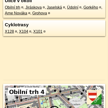
Ulice v okolí
Obilní trh
¤
,
Jiráskova
¤
,
Jaselská
¤
,
Údolní
¤
,
Gorkého
¤
,
Arne Nováka
¤
,
Grohova
¤
Cyklotrasy
X128
¤
,
X104
¤
,
X101
¤