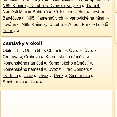
N89: Kníničky, U Luhu ⇒ Dvorska, smyčka
¤
,
Tram 4:
Náměstí Míru ⇒ Babická
¤
,
39: Komenského náměstí ⇒
Barvičova
¤
,
N95: Kamenný vrch ⇒ Ivanovické náměstí ⇒
Tovární
¤
,
N89: Kníničky, U Luhu ⇒ Airport Park ⇒ Letiště
Tuřany
¤
Zastávky v okolí
Obilní trh
¤
,
Obilní trh
¤
,
Obilní trh
¤
,
Úvoz
¤
,
Úvoz
¤
,
Grohova
¤
,
Grohova
¤
,
Komenského náměstí
¤
,
Komenského náměstí
¤
,
Komenského náměstí
¤
,
Komenského náměstí
¤
,
Úvoz
¤
,
Hrad Špilberk
¤
,
Tvrdého
¤
,
Úvoz
¤
,
Úvoz
¤
,
Úvoz
¤
,
Smetanova
¤
,
Smetanova
¤
,
Úvoz
¤