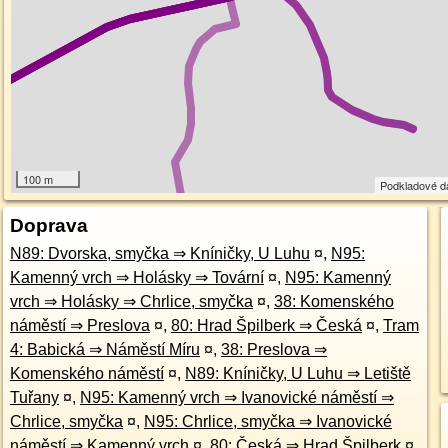
100 m
Podkladové d
Doprava
N89: Dvorska, smyčka ⇒ Kníničky, U Luhu
¤
,
N95:
Kamenný vrch ⇒ Holásky ⇒ Tovární
¤
,
N95: Kamenný
vrch ⇒ Holásky ⇒ Chrlice, smyčka
¤
,
38: Komenského
náměstí ⇒ Preslova
¤
,
80: Hrad Špilberk ⇒ Česká
¤
,
Tram
4: Babická ⇒ Náměstí Míru
¤
,
38: Preslova ⇒
Komenského náměstí
¤
,
N89: Kníničky, U Luhu ⇒ Letiště
Tuřany
¤
,
N95: Kamenný vrch ⇒ Ivanovické náměstí ⇒
Chrlice, smyčka
¤
,
N95: Chrlice, smyčka ⇒ Ivanovické
náměstí ⇒ Kamenný vrch
¤
,
80: Česká ⇒ Hrad Špilberk
¤
,