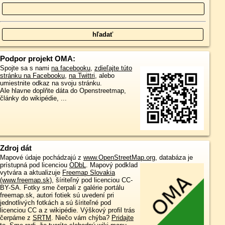
Podpor projekt OMA:
Spojte sa s nami
na facebooku
,
zdieľajte túto
stránku na Facebooku
,
na Twittri
, alebo
umiestnite odkaz na svoju stránku.
Ale hlavne doplňte dáta do Openstreetmap,
články do wikipédie, ...
Zdroj dát
Mapové údaje pochádzajú z
www.OpenStreetMap.org
, databáza je
prístupná pod licenciou
ODbL
.
Mapový podklad
vytvára a aktualizuje
Freemap Slovakia
(www.freemap.sk)
, šíriteľný pod licenciou CC-
BY-SA. Fotky sme čerpali z galérie portálu
freemap.sk, autori fotiek sú uvedení pri
jednotlivých fotkách a sú šíriteľné pod
licenciou CC a z wikipédie. Výškový profil trás
čerpáme z
SRTM
. Niečo vám chýba?
Pridajte