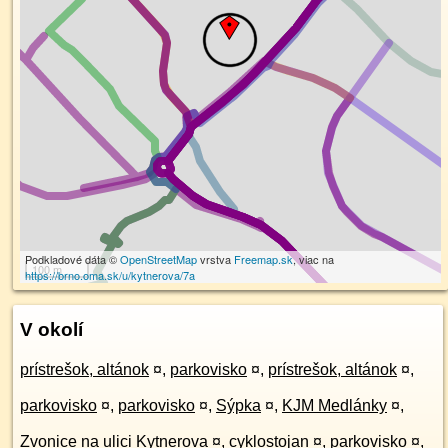
Podkladové dáta ©
OpenStreetMap
vrstva
Freemap.sk
, viac na
100 m
https://brno.oma.sk/u/kytnerova/7a
V okolí
prístrešok, altánok
¤
,
parkovisko
¤
,
prístrešok, altánok
¤
,
parkovisko
¤
,
parkovisko
¤
,
Sýpka
¤
,
KJM Medlánky
¤
,
Zvonice na ulici Kytnerova
¤
,
cyklostojan
¤
,
parkovisko
¤
,