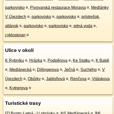
parkovisko
¤
,
Pivovarská restaurace Moravia
¤
,
Medlánky
V Újezdech
¤
,
parkovisko
¤
,
parkovisko
¤
,
prístrešok,
altánok
¤
,
parkovisko
¤
,
parkovisko
¤
,
pitná voda
¤
,
cyklostojan
¤
Ulice v okolí
K Rybníku
¤
,
Hrázka
¤
,
Podpěrova
¤
,
Ke Statku
¤
,
K Babě
¤
,
Medlánecká
¤
,
Dillingerova
¤
,
Ječná
¤
,
Suchého
¤
,
V
Újezdech
¤
,
Obůrky
¤
,
Jabloňová
¤
,
Renčova
¤
,
Vitáskova
¤
,
Kytnerova
¤
Turistické trasy
[Z] Bystrc-Letná - U obrázku
¤
,
NS Medlánecká
¤
,
[M]