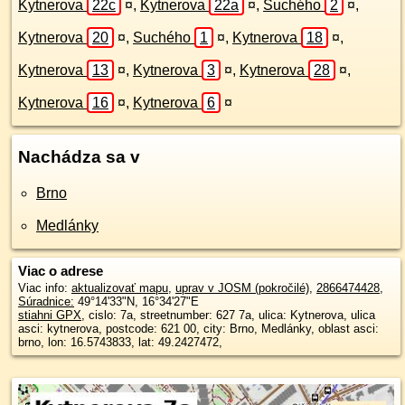
Kytnerova
22c
¤
,
Kytnerova
22a
¤
,
Suchého
2
¤
,
Kytnerova
20
¤
,
Suchého
1
¤
,
Kytnerova
18
¤
,
Kytnerova
13
¤
,
Kytnerova
3
¤
,
Kytnerova
28
¤
,
Kytnerova
16
¤
,
Kytnerova
6
¤
Nachádza sa v
Brno
Medlánky
Viac o adrese
Viac info:
aktualizovať mapu
,
uprav v JOSM (pokročilé)
,
2866474428
,
Súradnice:
49°14'33"N
,
16°34'27"E
stiahni GPX
, cislo: 7a, streetnumber: 627 7a, ulica: Kytnerova, ulica
asci: kytnerova, postcode: 621 00, city: Brno, Medlánky, oblast asci:
brno, lon: 16.5743833, lat: 49.2427472,