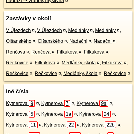
nádraží ⇒ Vranov, myslivna
¤
Zastávky v okolí
V Újezdech
¤
,
V Újezdech
¤
,
Medlánky
¤
,
Medlánky
¤
,
Olšanského
¤
,
Olšanského
¤
,
Nadační
¤
,
Nadační
¤
,
Renčova
¤
,
Renčova
¤
,
Filkukova
¤
,
Filkukova
¤
,
Řečkovice
¤
,
Filkukova
¤
,
Medlánky, škola
¤
,
Filkukova
¤
,
Řečkovice
¤
,
Řečkovice
¤
,
Medlánky, škola
¤
,
Řečkovice
¤
Iné čísla
Kytnerova
9
¤
,
Kytnerova
7
¤
,
Kytnerova
9a
¤
,
Kytnerova
5
¤
,
Kytnerova
1a
¤
,
Kytnerova
24
¤
,
Kytnerova
11
¤
,
Kytnerova
22
¤
,
Kytnerova
22b
¤
,