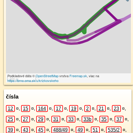
Podkladové dáta ©
OpenStreetMap
vrstva
Freemap.sk
, viac na
300 m
https://brno.oma.sk/u/krizkovskeho
čísla
12
¤
,
15
¤
,
164
¤
,
17
¤
,
19
¤
,
2
¤
,
21
¤
,
23
¤
,
25
¤
,
27
¤
,
29
¤
,
31
¤
,
33
¤
,
33b
¤
,
35
¤
,
37
¤
,
39
¤
,
43
¤
,
45
¤
,
488/49
¤
,
49
¤
,
51
¤
,
535/2
¤
,