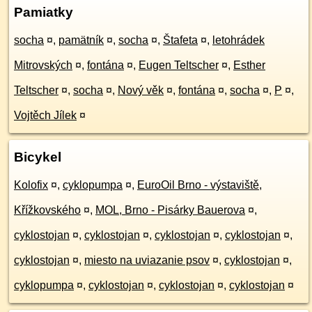
Pamiatky
socha
¤
,
pamätník
¤
,
socha
¤
,
Štafeta
¤
,
letohrádek
Mitrovských
¤
,
fontána
¤
,
Eugen Teltscher
¤
,
Esther
Teltscher
¤
,
socha
¤
,
Nový věk
¤
,
fontána
¤
,
socha
¤
,
P
¤
,
Vojtěch Jílek
¤
Bicykel
Kolofix
¤
,
cyklopumpa
¤
,
EuroOil Brno - výstaviště,
Křížkovského
¤
,
MOL, Brno - Pisárky Bauerova
¤
,
cyklostojan
¤
,
cyklostojan
¤
,
cyklostojan
¤
,
cyklostojan
¤
,
cyklostojan
¤
,
miesto na uviazanie psov
¤
,
cyklostojan
¤
,
cyklopumpa
¤
,
cyklostojan
¤
,
cyklostojan
¤
,
cyklostojan
¤