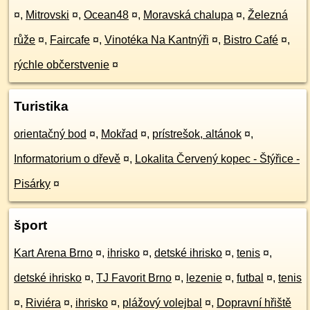
¤
,
Mitrovski
¤
,
Ocean48
¤
,
Moravská chalupa
¤
,
Železná
růže
¤
,
Faircafe
¤
,
Vinotéka Na Kantnýři
¤
,
Bistro Café
¤
,
rýchle občerstvenie
¤
Turistika
orientačný bod
¤
,
Mokřad
¤
,
prístrešok, altánok
¤
,
Informatorium o dřevě
¤
,
Lokalita Červený kopec - Štýřice -
Pisárky
¤
šport
Kart Arena Brno
¤
,
ihrisko
¤
,
detské ihrisko
¤
,
tenis
¤
,
detské ihrisko
¤
,
TJ Favorit Brno
¤
,
lezenie
¤
,
futbal
¤
,
tenis
¤
,
Riviéra
¤
,
ihrisko
¤
,
plážový volejbal
¤
,
Dopravní hřiště