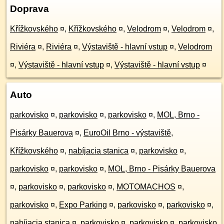
Doprava
Křížkovského
¤
,
Křížkovského
¤
,
Velodrom
¤
,
Velodrom
¤
,
Riviéra
¤
,
Riviéra
¤
,
Výstaviště - hlavní vstup
¤
,
Velodrom
¤
,
Výstaviště - hlavní vstup
¤
,
Výstaviště - hlavní vstup
¤
Auto
parkovisko
¤
,
parkovisko
¤
,
parkovisko
¤
,
MOL, Brno -
Pisárky Bauerova
¤
,
EuroOil Brno - výstaviště,
Křížkovského
¤
,
nabíjacia stanica
¤
,
parkovisko
¤
,
parkovisko
¤
,
parkovisko
¤
,
MOL, Brno - Pisárky Bauerova
¤
,
parkovisko
¤
,
parkovisko
¤
,
MOTOMACHOS
¤
,
parkovisko
¤
,
Expo Parking
¤
,
parkovisko
¤
,
parkovisko
¤
,
nabíjacia stanica
¤
,
parkovisko
¤
,
parkovisko
¤
,
parkovisko