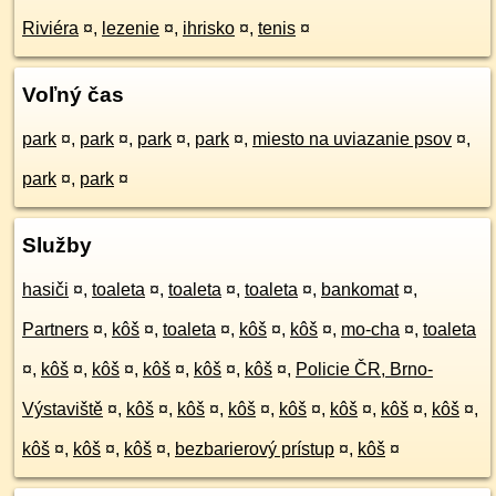
Riviéra
¤
,
lezenie
¤
,
ihrisko
¤
,
tenis
¤
Voľný čas
park
¤
,
park
¤
,
park
¤
,
park
¤
,
miesto na uviazanie psov
¤
,
park
¤
,
park
¤
Služby
hasiči
¤
,
toaleta
¤
,
toaleta
¤
,
toaleta
¤
,
bankomat
¤
,
Partners
¤
,
kôš
¤
,
toaleta
¤
,
kôš
¤
,
kôš
¤
,
mo-cha
¤
,
toaleta
¤
,
kôš
¤
,
kôš
¤
,
kôš
¤
,
kôš
¤
,
kôš
¤
,
Policie ČR, Brno-
Výstaviště
¤
,
kôš
¤
,
kôš
¤
,
kôš
¤
,
kôš
¤
,
kôš
¤
,
kôš
¤
,
kôš
¤
,
kôš
¤
,
kôš
¤
,
kôš
¤
,
bezbarierový prístup
¤
,
kôš
¤