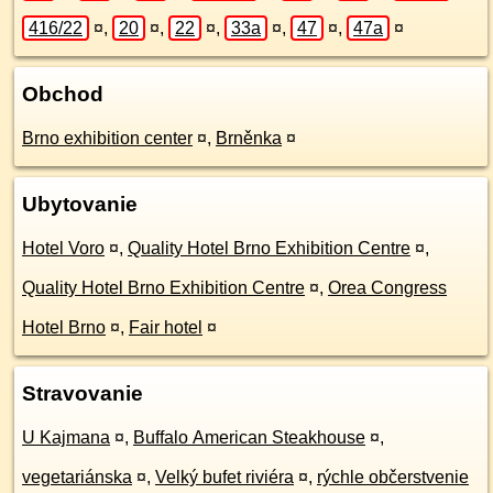
416/22
¤
,
20
¤
,
22
¤
,
33a
¤
,
47
¤
,
47a
¤
Obchod
Brno exhibition center
¤
,
Brněnka
¤
Ubytovanie
Hotel Voro
¤
,
Quality Hotel Brno Exhibition Centre
¤
,
Quality Hotel Brno Exhibition Centre
¤
,
Orea Congress
Hotel Brno
¤
,
Fair hotel
¤
Stravovanie
U Kajmana
¤
,
Buffalo American Steakhouse
¤
,
vegetariánska
¤
,
Velký bufet riviéra
¤
,
rýchle občerstvenie