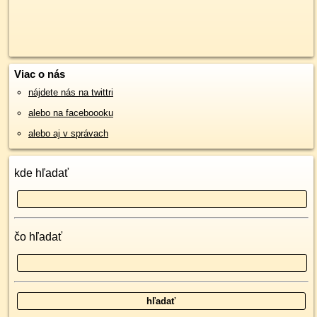
Viac o nás
nájdete nás na twittri
alebo na faceboooku
alebo aj v správach
kde hľadať
čo hľadať