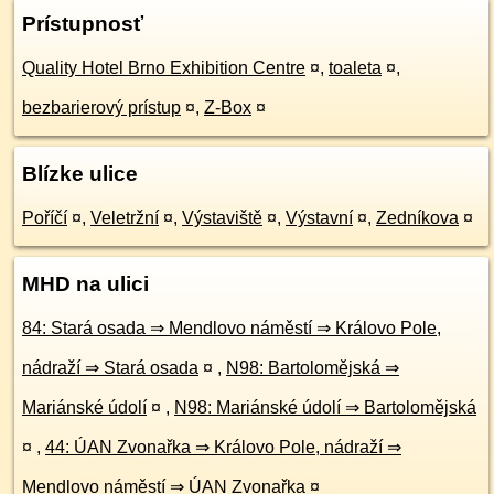
Prístupnosť
Quality Hotel Brno Exhibition Centre
¤
,
toaleta
¤
,
bezbarierový prístup
¤
,
Z-Box
¤
Blízke ulice
Poříčí
¤
,
Veletržní
¤
,
Výstaviště
¤
,
Výstavní
¤
,
Zedníkova
¤
MHD na ulici
84: Stará osada ⇒ Mendlovo náměstí ⇒ Královo Pole,
nádraží ⇒ Stará osada
¤
,
N98: Bartolomějská ⇒
Mariánské údolí
¤
,
N98: Mariánské údolí ⇒ Bartolomějská
¤
,
44: ÚAN Zvonařka ⇒ Královo Pole, nádraží ⇒
Mendlovo náměstí ⇒ ÚAN Zvonařka
¤