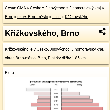
Cesta:
OMA
»
Česko
»
Jihovýchod
»
Jihomoravský kraj
»
Brno
»
okres Brno-město
»
ulice
»
Křížkovského
Křížkovského, Brno
Křížkovského je v
Česko
,
Jihovýchod
,
Jihomoravský kraj
,
okres Brno-město
,
Brno
,
Pisárky
dĺžky 1,85 km
Extra: