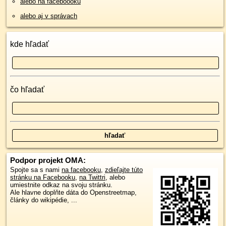
alebo na faceboooku
alebo aj v správach
kde hľadať
čo hľadať
Podpor projekt OMA:
Spojte sa s nami
na facebooku
,
zdieľajte túto
stránku na Facebooku
,
na Twittri
, alebo
umiestnite odkaz na svoju stránku.
Ale hlavne doplňte dáta do Openstreetmap,
články do wikipédie, ...