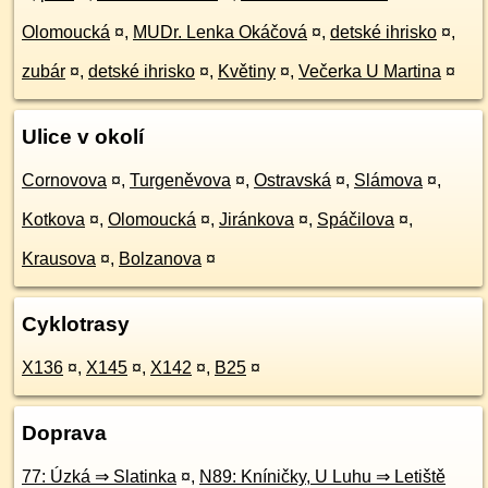
Olomoucká
¤
,
MUDr. Lenka Okáčová
¤
,
detské ihrisko
¤
,
zubár
¤
,
detské ihrisko
¤
,
Květiny
¤
,
Večerka U Martina
¤
Ulice v okolí
Cornovova
¤
,
Turgeněvova
¤
,
Ostravská
¤
,
Slámova
¤
,
Kotkova
¤
,
Olomoucká
¤
,
Jiránkova
¤
,
Spáčilova
¤
,
Krausova
¤
,
Bolzanova
¤
Cyklotrasy
X136
¤
,
X145
¤
,
X142
¤
,
B25
¤
Doprava
77: Úzká ⇒ Slatinka
¤
,
N89: Kníničky, U Luhu ⇒ Letiště