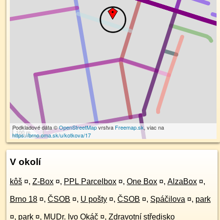
Podkladové dáta ©
OpenStreetMap
vrstva
Freemap.sk
, viac na
100 m
https://brno.oma.sk/u/kotkova/17
V okolí
kôš
¤
,
Z-Box
¤
,
PPL Parcelbox
¤
,
One Box
¤
,
AlzaBox
¤
,
Brno 18
¤
,
ČSOB
¤
,
U pošty
¤
,
ČSOB
¤
,
Spáčilova
¤
,
park
¤
,
park
¤
,
MUDr. Ivo Okáč
¤
,
Zdravotní středisko