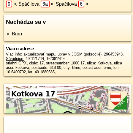
9
¤
,
Spáčilova
6a
¤
,
Spáčilova
6
¤
Nachádza sa v
Brno
Viac o adrese
Viac info:
aktualizovať mapu
,
uprav v JOSM (pokročilé)
,
296453943
,
Súradnice:
49°11'17"N
,
16°38'24"E
stiahni GPX
, cislo: 17, streetnumber: 1000 17, ulica: Kotkova, ulica
asci: kotkova, postcode: 618 00, city: Brno, oblast asci: brno, lon:
16.6400702, lat: 49.1880585,