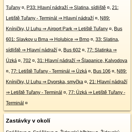
Tuřany
¤
,
P33: Hlavní nádraží ⇒ Slatina, sídliště
¤
,
21:
Letiště Tuřany - Terminál ⇒ Hlavní nádraží
¤
,
N89:
Kníničky, U Luhu ⇒ Airport Park ⇒ Letiště Tuřany
¤
,
Bus
601: Slavkov u Brna ⇒ Holubice ⇒ Brno
¤
,
33: Slatina,
sídliště ⇒ Hlavní nádraží
¤
,
Bus 602
¤
,
77: Slatinka ⇒
Úzká
¤
,
702
¤
,
31: Hlavní nádraží ⇒ Šlapanice, Kalvodova
¤
,
77: Letiště Tuřany - Terminál ⇒ Úzká
¤
,
Bus 106
¤
,
N89:
Kníničky, U Luhu ⇒ Dvorska, smyčka
¤
,
21: Hlavní nádraží
⇒ Letiště Tuřany - Terminál
¤
,
77: Úzká ⇒ Letiště Tuřany -
Terminál
¤
Zastávky v okolí