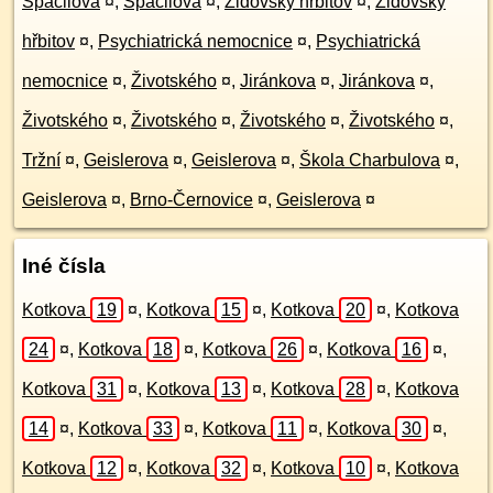
Spáčilova
¤
,
Spáčilova
¤
,
Židovský hřbitov
¤
,
Židovský
hřbitov
¤
,
Psychiatrická nemocnice
¤
,
Psychiatrická
nemocnice
¤
,
Životského
¤
,
Jiránkova
¤
,
Jiránkova
¤
,
Životského
¤
,
Životského
¤
,
Životského
¤
,
Životského
¤
,
Tržní
¤
,
Geislerova
¤
,
Geislerova
¤
,
Škola Charbulova
¤
,
Geislerova
¤
,
Brno-Černovice
¤
,
Geislerova
¤
Iné čísla
Kotkova
19
¤
,
Kotkova
15
¤
,
Kotkova
20
¤
,
Kotkova
24
¤
,
Kotkova
18
¤
,
Kotkova
26
¤
,
Kotkova
16
¤
,
Kotkova
31
¤
,
Kotkova
13
¤
,
Kotkova
28
¤
,
Kotkova
14
¤
,
Kotkova
33
¤
,
Kotkova
11
¤
,
Kotkova
30
¤
,
Kotkova
12
¤
,
Kotkova
32
¤
,
Kotkova
10
¤
,
Kotkova