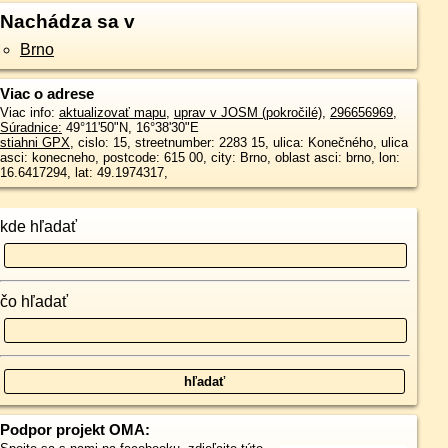
Nachádza sa v
Brno
Viac o adrese
Viac info:
aktualizovať mapu
,
uprav v JOSM (pokročilé)
,
296656969
,
Súradnice:
49°11'50"N
,
16°38'30"E
stiahni GPX
, cislo: 15, streetnumber: 2283 15, ulica: Konečného, ulica
asci: konecneho, postcode: 615 00, city: Brno, oblast asci: brno, lon:
16.6417294, lat: 49.1974317,
kde hľadať
čo hľadať
Podpor projekt OMA: