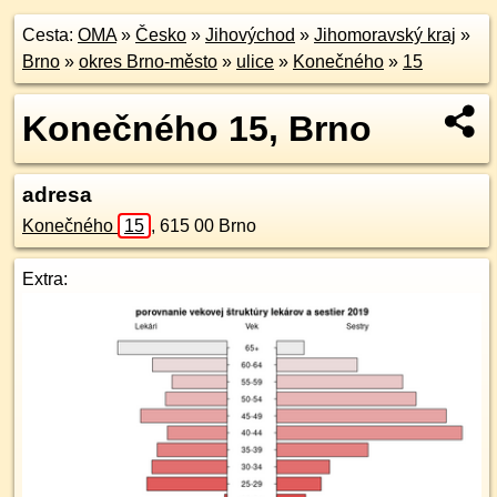
Cesta:
OMA
»
Česko
»
Jihovýchod
»
Jihomoravský kraj
»
Brno
»
okres Brno-město
»
ulice
»
Konečného
»
15
Konečného 15, Brno
adresa
Konečného
15
,
615 00
Brno
Extra: