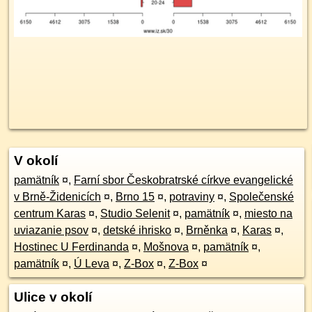
V okolí
pamätník
¤
,
Farní sbor Českobratrské církve evangelické
v Brně-Židenicích
¤
,
Brno 15
¤
,
potraviny
¤
,
Společenské
centrum Karas
¤
,
Studio Selenit
¤
,
pamätník
¤
,
miesto na
uviazanie psov
¤
,
detské ihrisko
¤
,
Brněnka
¤
,
Karas
¤
,
Hostinec U Ferdinanda
¤
,
Mošnova
¤
,
pamätník
¤
,
pamätník
¤
,
Ú Leva
¤
,
Z-Box
¤
,
Z-Box
¤
Ulice v okolí