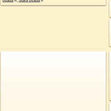
osada
¤
,
Stará osada
¤