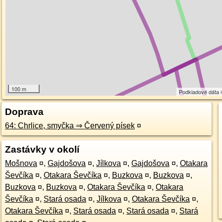
100 m
Podkladové dáta
Doprava
64: Chrlice, smyčka ⇒ Červený písek
¤
Zastávky v okolí
Mošnova
¤
,
Gajdošova
¤
,
Jílkova
¤
,
Gajdošova
¤
,
Otakara
Ševčíka
¤
,
Otakara Ševčíka
¤
,
Buzkova
¤
,
Buzkova
¤
,
Buzkova
¤
,
Buzkova
¤
,
Otakara Ševčíka
¤
,
Otakara
Ševčíka
¤
,
Stará osada
¤
,
Jílkova
¤
,
Otakara Ševčíka
¤
,
Otakara Ševčíka
¤
,
Stará osada
¤
,
Stará osada
¤
,
Stará