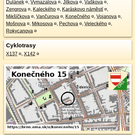
Dulánek
¤
,
Vymazalova
¤
,
Jílkova
¤
,
Vaškova
¤
,
Zengrova
¤
,
Kaleckého
¤
,
Karáskovo náměstí
¤
,
Mikšíčkova
¤
,
Vančurova
¤
,
Konečného
¤
,
Vojanova
¤
,
Mošnova
¤
,
Mrkosova
¤
,
Pechova
¤
,
Veleckého
¤
,
Rokycanova
¤
Cyklotrasy
X137
¤
,
X142
¤