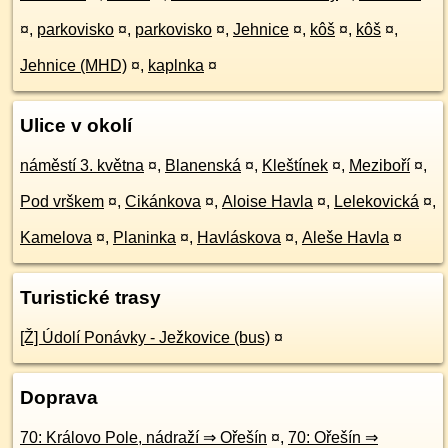
¤
,
parkovisko
¤
,
parkovisko
¤
,
Jehnice
¤
,
kôš
¤
,
kôš
¤
,
Jehnice (MHD)
¤
,
kaplnka
¤
Ulice v okolí
náměstí 3. května
¤
,
Blanenská
¤
,
Kleštínek
¤
,
Meziboří
¤
,
Pod vrškem
¤
,
Cikánkova
¤
,
Aloise Havla
¤
,
Lelekovická
¤
,
Kamelova
¤
,
Planinka
¤
,
Havláskova
¤
,
Aleše Havla
¤
Turistické trasy
[Ž] Údolí Ponávky - Ježkovice (bus)
¤
Doprava
70: Královo Pole, nádraží ⇒ Ořešín
¤
,
70: Ořešín ⇒