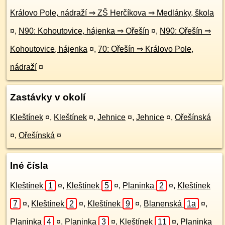
Královo Pole, nádraží ⇒ ZŠ Herčíkova ⇒ Medlánky, škola
¤
,
N90: Kohoutovice, hájenka ⇒ Ořešín
¤
,
N90: Ořešín ⇒
Kohoutovice, hájenka
¤
,
70: Ořešín ⇒ Královo Pole,
nádraží
¤
Zastávky v okolí
Kleštínek
¤
,
Kleštínek
¤
,
Jehnice
¤
,
Jehnice
¤
,
Ořešínská
¤
,
Ořešínská
¤
Iné čísla
Kleštínek
1
¤
,
Kleštínek
5
¤
,
Planinka
2
¤
,
Kleštínek
7
¤
,
Kleštínek
2
¤
,
Kleštínek
9
¤
,
Blanenská
1a
¤
,
Planinka
4
¤
,
Planinka
3
¤
,
Kleštínek
11
¤
,
Planinka