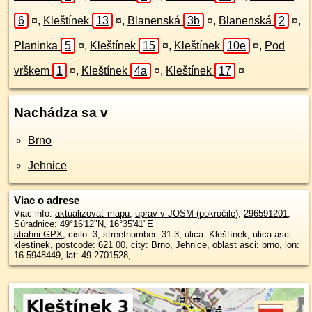
6
¤
,
Kleštínek
13
¤
,
Blanenská
3b
¤
,
Blanenská
2
¤
,
Planinka
5
¤
,
Kleštínek
15
¤
,
Kleštínek
10e
¤
,
Pod
vrškem
1
¤
,
Kleštínek
4a
¤
,
Kleštínek
17
¤
Nachádza sa v
Brno
Jehnice
Viac o adrese
Viac info:
aktualizovať mapu
,
uprav v JOSM (pokročilé)
,
296591201
,
Súradnice:
49°16'12"N
,
16°35'41"E
stiahni GPX
, cislo: 3, streetnumber: 31 3, ulica: Kleštínek, ulica asci:
klestinek, postcode: 621 00, city: Brno, Jehnice, oblast asci: brno, lon:
16.5948449, lat: 49.2701528,