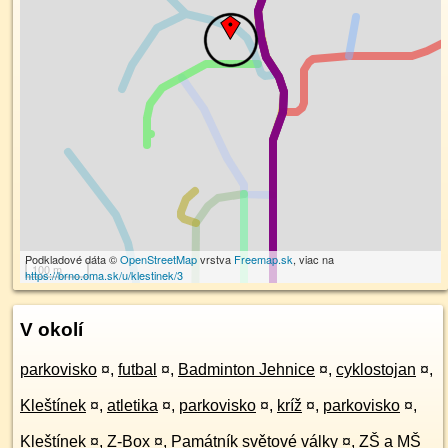
Podkladové dáta ©
OpenStreetMap
vrstva
Freemap.sk
, viac na
100 m
https://brno.oma.sk/u/klestinek/3
V okolí
parkovisko
¤
,
futbal
¤
,
Badminton Jehnice
¤
,
cyklostojan
¤
,
Kleštínek
¤
,
atletika
¤
,
parkovisko
¤
,
kríž
¤
,
parkovisko
¤
,
Kleštínek
¤
,
Z-Box
¤
,
Památník světové války
¤
,
ZŠ a MŠ