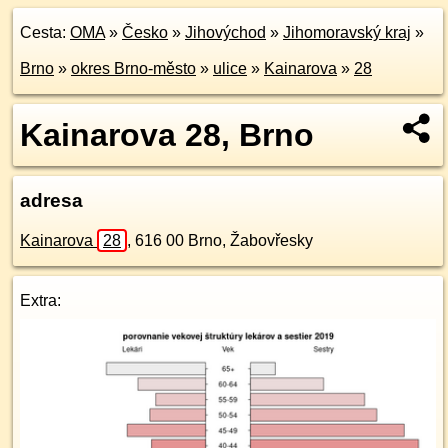
Cesta:
OMA
»
Česko
»
Jihovýchod
»
Jihomoravský kraj
»
Brno
»
okres Brno-město
»
ulice
»
Kainarova
»
28
Kainarova 28, Brno
adresa
Kainarova
28
,
616 00
Brno, Žabovřesky
Extra: