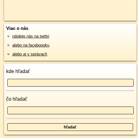
Viac o nás
nájdete nás na twittri
alebo na faceboooku
alebo aj v správach
kde hľadať
čo hľadať