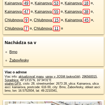
Kainarova
49
¤
,
Kainarova
53
¤
,
Kainarova
18
¤
,
Kainarova
47
¤
,
Kainarova
55
¤
,
Kainarova
38
¤
,
Chlubnova
9
¤
,
Chlubnova
15
¤
,
Kainarova
45
¤
,
Chlubnova
7
¤
,
Chlubnova
11
¤
Nachádza sa v
Brno
Žabovřesky
Viac o adrese
Viac info:
aktualizovať mapu
,
uprav v JOSM (pokročilé)
,
296560015
,
Súradnice:
49°13'15"N
,
16°34'31"E
stiahni GPX
, cislo: 28, streetnumber: 2673 28, ulica: Kainarova, ulica
asci: kainarova, postcode: 616 00, city: Brno, Žabovřesky, oblast asci:
brno, lon: 16.5752934, lat: 49.2210341,