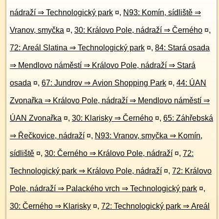
nádraží ⇒ Technologický park
¤
,
N93: Komín, sídliště ⇒
Vranov, smyčka
¤
,
30: Královo Pole, nádraží ⇒ Černého
¤
,
72: Areál Slatina ⇒ Technologický park
¤
,
84: Stará osada
⇒ Mendlovo náměstí ⇒ Královo Pole, nádraží ⇒ Stará
osada
¤
,
67: Jundrov ⇒ Avion Shopping Park
¤
,
44: ÚAN
Zvonařka ⇒ Královo Pole, nádraží ⇒ Mendlovo náměstí ⇒
ÚAN Zvonařka
¤
,
30: Klarisky ⇒ Černého
¤
,
65: Záhřebská
⇒ Řečkovice, nádraží
¤
,
N93: Vranov, smyčka ⇒ Komín,
sídliště
¤
,
30: Černého ⇒ Královo Pole, nádraží
¤
,
72:
Technologický park ⇒ Královo Pole, nádraží
¤
,
72: Královo
Pole, nádraží ⇒ Palackého vrch ⇒ Technologický park
¤
,
30: Černého ⇒ Klarisky
¤
,
72: Technologický park ⇒ Areál