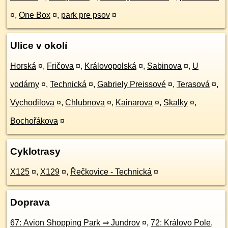
¤
,
One Box
¤
,
park pre psov
¤
Ulice v okolí
Horská
¤
,
Fričova
¤
,
Královopolská
¤
,
Sabinova
¤
,
U
vodárny
¤
,
Technická
¤
,
Gabriely Preissové
¤
,
Terasová
¤
,
Vychodilova
¤
,
Chlubnova
¤
,
Kainarova
¤
,
Skalky
¤
,
Bochořákova
¤
Cyklotrasy
X125
¤
,
X129
¤
,
Řečkovice - Technická
¤
Doprava
67: Avion Shopping Park ⇒ Jundrov
¤
,
72: Královo Pole,