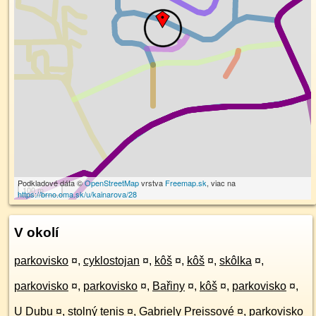
Podkladové dáta ©
OpenStreetMap
vrstva
Freemap.sk
, viac na
100 m
https://brno.oma.sk/u/kainarova/28
V okolí
parkovisko
¤
,
cyklostojan
¤
,
kôš
¤
,
kôš
¤
,
skôlka
¤
,
parkovisko
¤
,
parkovisko
¤
,
Bařiny
¤
,
kôš
¤
,
parkovisko
¤
,
U Dubu
¤
,
stolný tenis
¤
,
Gabriely Preissové
¤
,
parkovisko