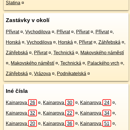
Slatina
¤
Zastávky v okolí
Přívrat
¤
,
Vychodilova
¤
,
Přívrat
¤
,
Přívrat
¤
,
Přívrat
¤
,
Horská
¤
,
Vychodilova
¤
,
Horská
¤
,
Přívrat
¤
,
Záhřebská
¤
,
Záhřebská
¤
,
Přívrat
¤
,
Technická
¤
,
Makovského náměstí
¤
,
Makovského náměstí
¤
,
Technická
¤
,
Palackého vrch
¤
,
Záhřebská
¤
,
Vrázova
¤
,
Podnikatelská
¤
Iné čísla
Kainarova
26
¤
,
Kainarova
30
¤
,
Kainarova
24
¤
,
Kainarova
32
¤
,
Kainarova
22
¤
,
Kainarova
34
¤
,
Kainarova
20
¤
,
Kainarova
36
¤
,
Kainarova
51
¤
,