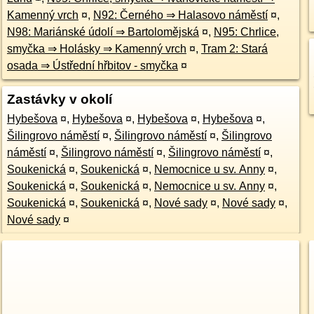
Kamenný vrch
¤
,
N92: Černého ⇒ Halasovo náměstí
¤
,
N98: Mariánské údolí ⇒ Bartolomějská
¤
,
N95: Chrlice,
smyčka ⇒ Holásky ⇒ Kamenný vrch
¤
,
Tram 2: Stará
osada ⇒ Ústřední hřbitov - smyčka
¤
Zastávky v okolí
Hybešova
¤
,
Hybešova
¤
,
Hybešova
¤
,
Hybešova
¤
,
Šilingrovo náměstí
¤
,
Šilingrovo náměstí
¤
,
Šilingrovo
náměstí
¤
,
Šilingrovo náměstí
¤
,
Šilingrovo náměstí
¤
,
Soukenická
¤
,
Soukenická
¤
,
Nemocnice u sv. Anny
¤
,
Soukenická
¤
,
Soukenická
¤
,
Nemocnice u sv. Anny
¤
,
Soukenická
¤
,
Soukenická
¤
,
Nové sady
¤
,
Nové sady
¤
,
Nové sady
¤