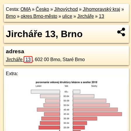
Cesta:
OMA
»
Česko
»
Jihovýchod
»
Jihomoravský kraj
»
Brno
»
okres Brno-město
»
ulice
»
Jircháře
»
13
Jircháře 13, Brno
adresa
Jircháře
13
,
602 00
Brno, Staré Brno
Extra: