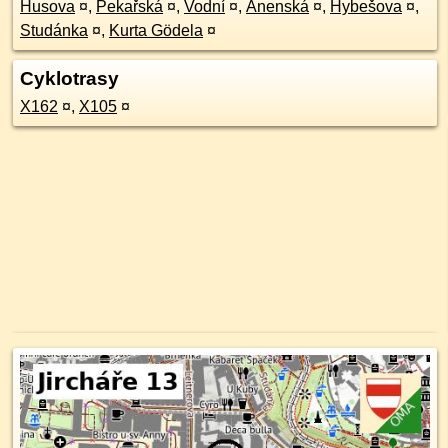
Husova
¤
,
Pekařská
¤
,
Vodní
¤
,
Anenská
¤
,
Hybešova
¤
,
Studánka
¤
,
Kurta Gödela
¤
Cyklotrasy
X162
¤
,
X105
¤