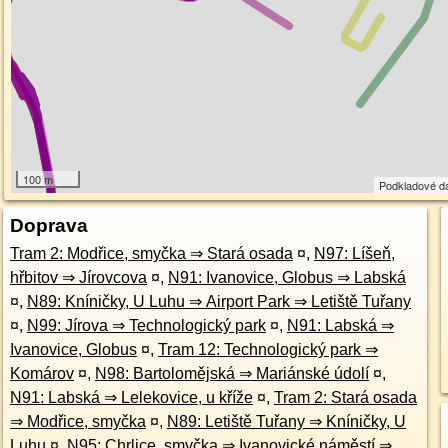
100 m
Podkladové d
Doprava
Tram 2: Modřice, smyčka ⇒ Stará osada
¤
,
N97: Líšeň,
hřbitov ⇒ Jírovcova
¤
,
N91: Ivanovice, Globus ⇒ Labská
¤
,
N89: Kníničky, U Luhu ⇒ Airport Park ⇒ Letiště Tuřany
¤
,
N99: Jírova ⇒ Technologický park
¤
,
N91: Labská ⇒
Ivanovice, Globus
¤
,
Tram 12: Technologický park ⇒
Komárov
¤
,
N98: Bartolomějská ⇒ Mariánské údolí
¤
,
N91: Labská ⇒ Lelekovice, u kříže
¤
,
Tram 2: Stará osada
⇒ Modřice, smyčka
¤
,
N89: Letiště Tuřany ⇒ Kníničky, U
Luhu
¤
,
N95: Chrlice, smyčka ⇒ Ivanovické náměstí ⇒