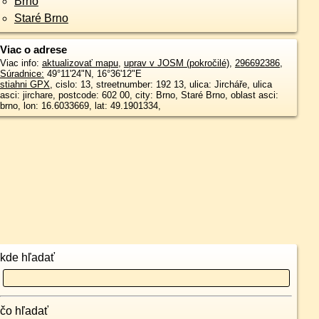
Brno
Staré Brno
Viac o adrese
Viac info:
aktualizovať mapu
,
uprav v JOSM (pokročilé)
,
296692386
,
Súradnice:
49°11'24"N
,
16°36'12"E
stiahni GPX
, cislo: 13, streetnumber: 192 13, ulica: Jircháře, ulica
asci: jirchare, postcode: 602 00, city: Brno, Staré Brno, oblast asci:
brno, lon: 16.6033669, lat: 49.1901334,
kde hľadať
čo hľadať