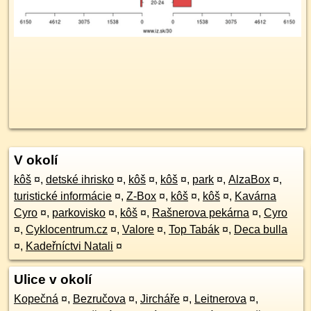
V okolí
kôš
¤
,
detské ihrisko
¤
,
kôš
¤
,
kôš
¤
,
park
¤
,
AlzaBox
¤
,
turistické informácie
¤
,
Z-Box
¤
,
kôš
¤
,
kôš
¤
,
Kavárna
Cyro
¤
,
parkovisko
¤
,
kôš
¤
,
Rašnerova pekárna
¤
,
Cyro
¤
,
Cyklocentrum.cz
¤
,
Valore
¤
,
Top Tabák
¤
,
Deca bulla
¤
,
Kadeřníctvi Natali
¤
Ulice v okolí
Kopečná
¤
,
Bezručova
¤
,
Jircháře
¤
,
Leitnerova
¤
,