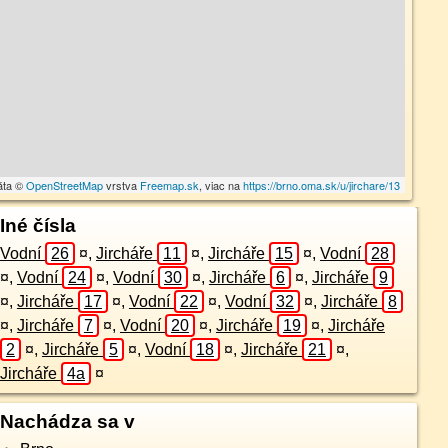
áta ©
OpenStreetMap
vrstva
Freemap.sk
, viac na
https://brno.oma.sk/u/jirchare/13
Iné čísla
Vodní
26
¤
,
Jircháře
11
¤
,
Jircháře
15
¤
,
Vodní
28
¤
,
Vodní
24
¤
,
Vodní
30
¤
,
Jircháře
6
¤
,
Jircháře
9
¤
,
Jircháře
17
¤
,
Vodní
22
¤
,
Vodní
32
¤
,
Jircháře
8
¤
,
Jircháře
7
¤
,
Vodní
20
¤
,
Jircháře
19
¤
,
Jircháře
2
¤
,
Jircháře
5
¤
,
Vodní
18
¤
,
Jircháře
21
¤
,
Jircháře
4a
¤
Nachádza sa v