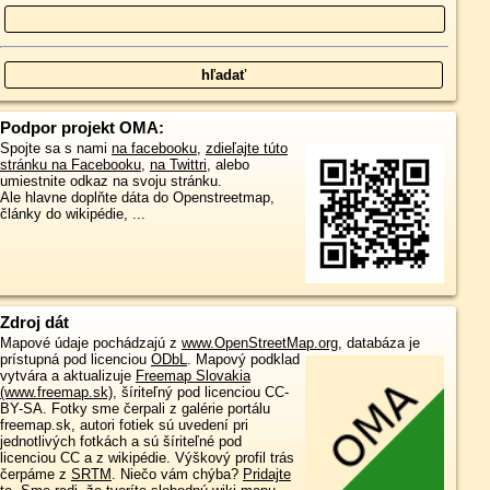
Podpor projekt OMA:
Spojte sa s nami
na facebooku
,
zdieľajte túto
stránku na Facebooku
,
na Twittri
, alebo
umiestnite odkaz na svoju stránku.
Ale hlavne doplňte dáta do Openstreetmap,
články do wikipédie, ...
Zdroj dát
Mapové údaje pochádzajú z
www.OpenStreetMap.org
, databáza je
prístupná pod licenciou
ODbL
.
Mapový podklad
vytvára a aktualizuje
Freemap Slovakia
(www.freemap.sk)
, šíriteľný pod licenciou CC-
BY-SA. Fotky sme čerpali z galérie portálu
freemap.sk, autori fotiek sú uvedení pri
jednotlivých fotkách a sú šíriteľné pod
licenciou CC a z wikipédie. Výškový profil trás
čerpáme z
SRTM
. Niečo vám chýba?
Pridajte