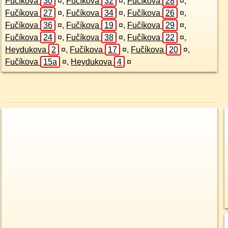
Fučíkova
30
¤
,
Fučíkova
32
¤
,
Fučíkova
28
¤
,
Fučíkova
27
¤
,
Fučíkova
34
¤
,
Fučíkova
26
¤
,
Fučíkova
36
¤
,
Fučíkova
19
¤
,
Fučíkova
29
¤
,
Fučíkova
24
¤
,
Fučíkova
38
¤
,
Fučíkova
22
¤
,
Heydukova
2
¤
,
Fučíkova
17
¤
,
Fučíkova
20
¤
,
Fučíkova
15a
¤
,
Heydukova
4
¤