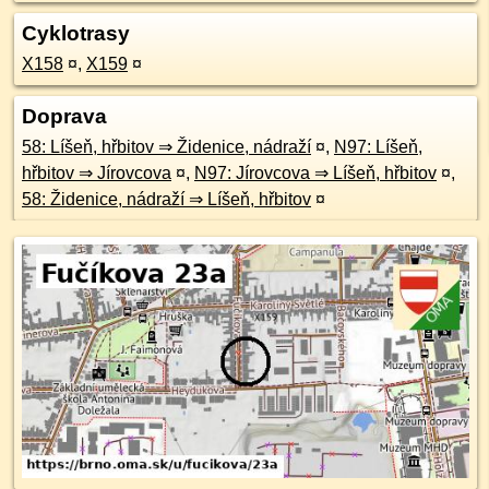
Cyklotrasy
X158
¤
,
X159
¤
Doprava
58: Líšeň, hřbitov ⇒ Židenice, nádraží
¤
,
N97: Líšeň,
hřbitov ⇒ Jírovcova
¤
,
N97: Jírovcova ⇒ Líšeň, hřbitov
¤
,
58: Židenice, nádraží ⇒ Líšeň, hřbitov
¤