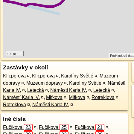
100 m
Podkladové dát
Zastávky v okolí
Klicperova
¤
,
Klicperova
¤
,
Karolíny Světlé
¤
,
Muzeum
dopravy
¤
,
Muzeum dopravy
¤
,
Karolíny Světlé
¤
,
Náměstí
Karla IV.
¤
,
Letecká
¤
,
Náměstí Karla IV.
¤
,
Letecká
¤
,
Náměstí Karla IV.
¤
,
Mifkova
¤
,
Mifkova
¤
,
Rotreklova
¤
,
Rotreklova
¤
,
Náměstí Karla IV.
¤
Iné čísla
Fučíkova
23
¤
,
Fučíkova
25
¤
,
Fučíkova
21
¤
,