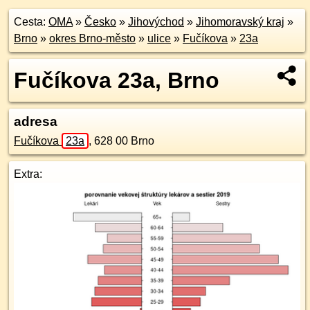
Cesta:
OMA
»
Česko
»
Jihovýchod
»
Jihomoravský kraj
»
Brno
»
okres Brno-město
»
ulice
»
Fučíkova
»
23a
Fučíkova 23a, Brno
adresa
Fučíkova
23a
,
628 00
Brno
Extra: