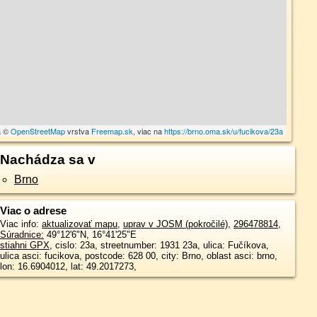
a ©
OpenStreetMap
vrstva
Freemap.sk
, viac na
https://brno.oma.sk/u/fucikova/23a
Nachádza sa v
Brno
Viac o adrese
Viac info:
aktualizovať mapu
,
uprav v JOSM (pokročilé)
,
296478814
,
Súradnice:
49°12'6"N
,
16°41'25"E
stiahni GPX
, cislo: 23a, streetnumber: 1931 23a, ulica: Fučíkova,
ulica asci: fucikova, postcode: 628 00, city: Brno, oblast asci: brno,
lon: 16.6904012, lat: 49.2017273,