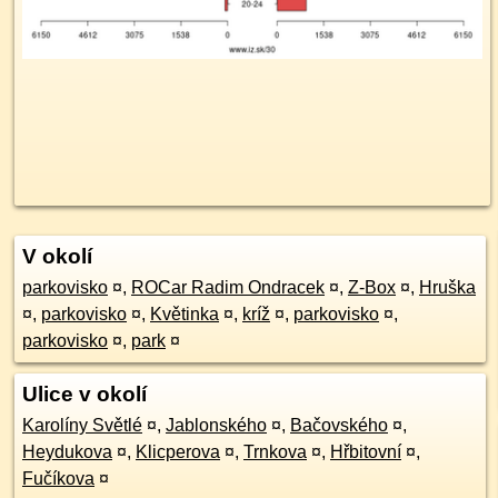
V okolí
parkovisko
¤
,
ROCar Radim Ondracek
¤
,
Z-Box
¤
,
Hruška
¤
,
parkovisko
¤
,
Květinka
¤
,
kríž
¤
,
parkovisko
¤
,
parkovisko
¤
,
park
¤
Ulice v okolí
Karolíny Světlé
¤
,
Jablonského
¤
,
Bačovského
¤
,
Heydukova
¤
,
Klicperova
¤
,
Trnkova
¤
,
Hřbitovní
¤
,
Fučíkova
¤