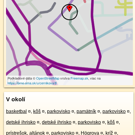
Podkladové dáta ©
OpenStreetMap
vrstva
Freemap.sk
, viac na
100 m
https://brno.oma.sk/u/cernikova/8
V okolí
basketbal
¤
,
kôš
¤
,
parkovisko
¤
,
pamätník
¤
,
parkovisko
¤
,
detské ihrisko
¤
,
detské ihrisko
¤
,
parkovisko
¤
,
kôš
¤
,
prístrešok, altánok
¤
,
parkovisko
¤
,
Högrova
¤
,
kríž
¤
,