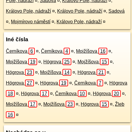
Pole, nádraží
¤
,
Sadová
¤
,
Královo Pole, nádraží
¤
,
Královo Pole, nádraží
¤
,
Královo Pole, nádraží
¤
,
Sadová
¤
,
Mojmírovo náměstí
¤
,
Královo Pole, nádraží
¤
Iné čísla
Černíkova
6
¤
,
Černíkova
4
¤
,
Mojžíšova
16
¤
,
Mojžíšova
19
¤
,
Högrova
25
¤
,
Mojžíšova
15
¤
,
Högrova
23
¤
,
Mojžíšova
14
¤
,
Högrova
21
¤
,
Högrova
27
¤
,
Högrova
19
¤
,
Černíkova
7
¤
,
Högrova
18
¤
,
Högrova
17
¤
,
Černíkova
10
¤
,
Högrova
20
¤
,
Mojžíšova
17
¤
,
Mojžíšova
23
¤
,
Högrova
15
¤
,
Žleb
16
¤