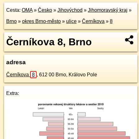
Cesta:
OMA
»
Česko
»
Jihovýchod
»
Jihomoravský kraj
»
Brno
»
okres Brno-město
»
ulice
»
Černíkova
»
8
Černíkova 8, Brno
adresa
Černíkova
8
,
612 00
Brno, Královo Pole
Extra: