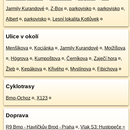
Jarmily Kurandové
¤
,
Z-Box
¤
,
parkovisko
¤
,
parkovisko
¤
,
Albert
¤
,
parkovisko
¤
,
Lesní lokalita Kotlůvek
¤
Ulice v okolí
Menšíkova
¤
,
Kociánka
¤
,
Jarmily Kurandové
¤
,
Mojžíšova
¤
,
Högrova
¤
,
Kumpoštova
¤
,
Černíkova
¤
,
Zaječí hora
¤
,
Žleb
¤
,
Kepákova
¤
,
Křivého
¤
,
Myslínova
¤
,
Fibichova
¤
Cyklotrasy
Brno-Ochoz
¤
,
X123
¤
Doprava
R9 Brno - Havlíčkův Brod - Praha
¤
,
Vlak S3: Hustopeče =