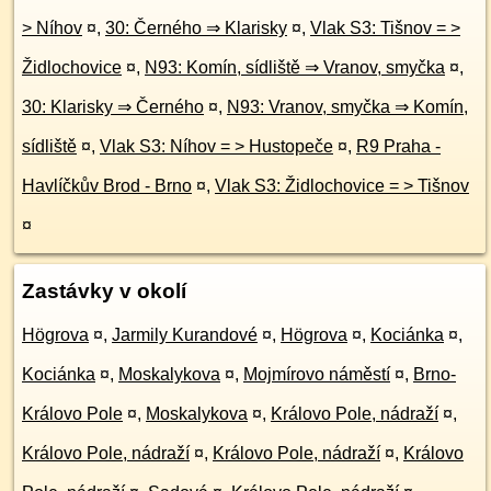
> Níhov
¤
,
30: Černého ⇒ Klarisky
¤
,
Vlak S3: Tišnov = >
Židlochovice
¤
,
N93: Komín, sídliště ⇒ Vranov, smyčka
¤
,
30: Klarisky ⇒ Černého
¤
,
N93: Vranov, smyčka ⇒ Komín,
sídliště
¤
,
Vlak S3: Níhov = > Hustopeče
¤
,
R9 Praha -
Havlíčkův Brod - Brno
¤
,
Vlak S3: Židlochovice = > Tišnov
¤
Zastávky v okolí
Högrova
¤
,
Jarmily Kurandové
¤
,
Högrova
¤
,
Kociánka
¤
,
Kociánka
¤
,
Moskalykova
¤
,
Mojmírovo náměstí
¤
,
Brno-
Královo Pole
¤
,
Moskalykova
¤
,
Královo Pole, nádraží
¤
,
Královo Pole, nádraží
¤
,
Královo Pole, nádraží
¤
,
Královo