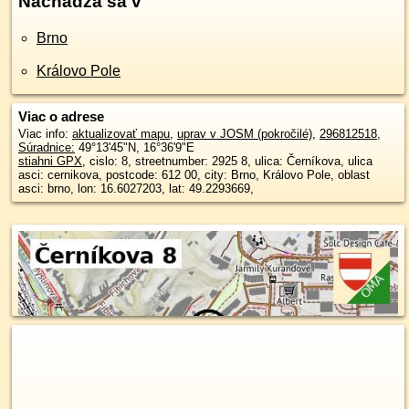
Nachádza sa v
Brno
Královo Pole
Viac o adrese
Viac info:
aktualizovať mapu
,
uprav v JOSM (pokročilé)
,
296812518
,
Súradnice:
49°13'45"N
,
16°36'9"E
stiahni GPX
, cislo: 8, streetnumber: 2925 8, ulica: Černíkova, ulica
asci: cernikova, postcode: 612 00, city: Brno, Královo Pole, oblast
asci: brno, lon: 16.6027203, lat: 49.2293669,