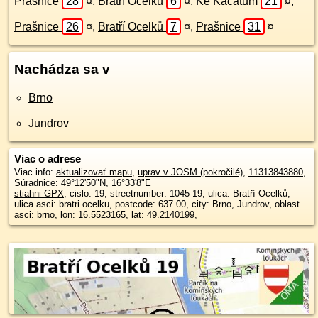
Prašnice
28
¤
,
Bratří Ocelků
6
¤
,
Ke Káčatům
21
¤
,
Prašnice
26
¤
,
Bratří Ocelků
7
¤
,
Prašnice
31
¤
Nachádza sa v
Brno
Jundrov
Viac o adrese
Viac info:
aktualizovať mapu
,
uprav v JOSM (pokročilé)
,
11313843880
,
Súradnice:
49°12'50"N
,
16°33'8"E
stiahni GPX
, cislo: 19, streetnumber: 1045 19, ulica: Bratří Ocelků,
ulica asci: bratri ocelku, postcode: 637 00, city: Brno, Jundrov, oblast
asci: brno, lon: 16.5523165, lat: 49.2140199,