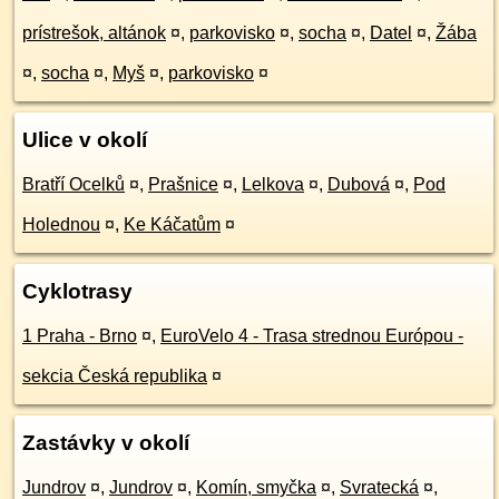
prístrešok, altánok
¤
,
parkovisko
¤
,
socha
¤
,
Datel
¤
,
Žába
¤
,
socha
¤
,
Myš
¤
,
parkovisko
¤
Ulice v okolí
Bratří Ocelků
¤
,
Prašnice
¤
,
Lelkova
¤
,
Dubová
¤
,
Pod
Holednou
¤
,
Ke Káčatům
¤
Cyklotrasy
1 Praha - Brno
¤
,
EuroVelo 4 - Trasa strednou Európou -
sekcia Česká republika
¤
Zastávky v okolí
Jundrov
¤
,
Jundrov
¤
,
Komín, smyčka
¤
,
Svratecká
¤
,