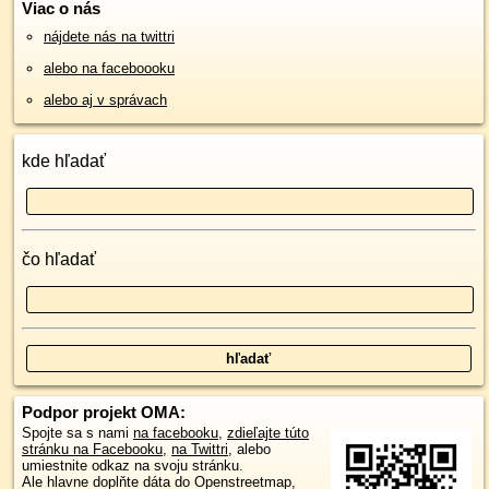
Viac o nás
nájdete nás na twittri
alebo na faceboooku
alebo aj v správach
kde hľadať
čo hľadať
Podpor projekt OMA:
Spojte sa s nami
na facebooku
,
zdieľajte túto
stránku na Facebooku
,
na Twittri
, alebo
umiestnite odkaz na svoju stránku.
Ale hlavne doplňte dáta do Openstreetmap,