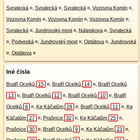
Svratecká
¤
,
Svratecká
¤
,
Svratecká
¤
,
Vozovna Komín
¤
,
Vozovna Komín
¤
,
Vozovna Komín
¤
,
Vozovna Komín
¤
,
Svratecká
¤
,
Jundrovský most
¤
,
Nálepkova
¤
,
Svratecká
¤
,
Podveská
¤
,
Jundrovský most
¤
,
Optátova
¤
,
Jundrovská
¤
,
Optátova
¤
Iné čísla
Bratří Ocelků
15
¤
,
Bratří Ocelků
14
¤
,
Bratří Ocelků
13
¤
,
Bratří Ocelků
12
¤
,
Bratří Ocelků
10
¤
,
Bratří
Ocelků
8
¤
,
Ke Káčatům
29
¤
,
Bratří Ocelků
11
¤
,
Ke
Káčatům
27
¤
,
Prašnice
32
¤
,
Ke Káčatům
25
¤
,
Prašnice
30
¤
,
Bratří Ocelků
9
¤
,
Ke Káčatům
23
¤
,