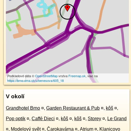
Podkladové dáta ©
OpenStreetMap
vrstva
Freemap.sk
, viac na
100 m
https://brno.oma.sk/u/benesova/605_18
V okolí
Grandhotel Brno
¤
,
Garden Restaurant & Pub
¤
,
kôš
¤
,
Pop optik
¤
,
Caffé Dieci
¤
,
kôš
¤
,
kôš
¤
,
Storey
¤
,
Le Grand
¤
,
Modelový svět
¤
,
Čarokavárna
¤
,
Atrium
¤
,
Klanicovo