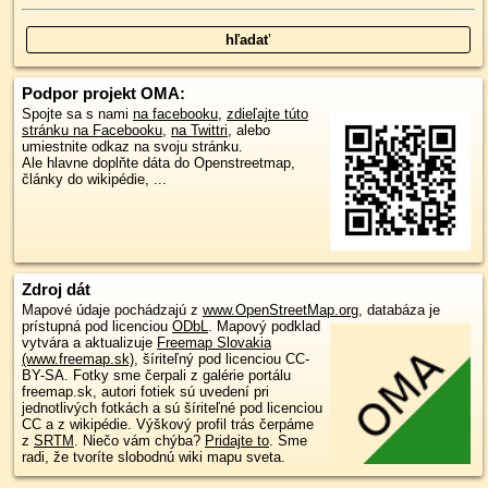
Podpor projekt OMA:
Spojte sa s nami
na facebooku
,
zdieľajte túto
stránku na Facebooku
,
na Twittri
, alebo
umiestnite odkaz na svoju stránku.
Ale hlavne doplňte dáta do Openstreetmap,
články do wikipédie, ...
Zdroj dát
Mapové údaje pochádzajú z
www.OpenStreetMap.org
, databáza je
prístupná pod licenciou
ODbL
.
Mapový podklad
vytvára a aktualizuje
Freemap Slovakia
(www.freemap.sk)
, šíriteľný pod licenciou CC-
BY-SA. Fotky sme čerpali z galérie portálu
freemap.sk, autori fotiek sú uvedení pri
jednotlivých fotkách a sú šíriteľné pod licenciou
CC a z wikipédie. Výškový profil trás čerpáme
z
SRTM
. Niečo vám chýba?
Pridajte to
. Sme
radi, že tvoríte slobodnú wiki mapu sveta.