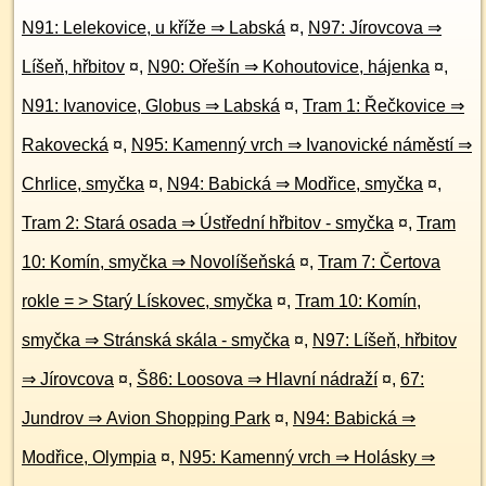
N91: Lelekovice, u kříže ⇒ Labská
¤
,
N97: Jírovcova ⇒
Líšeň, hřbitov
¤
,
N90: Ořešín ⇒ Kohoutovice, hájenka
¤
,
N91: Ivanovice, Globus ⇒ Labská
¤
,
Tram 1: Řečkovice ⇒
Rakovecká
¤
,
N95: Kamenný vrch ⇒ Ivanovické náměstí ⇒
Chrlice, smyčka
¤
,
N94: Babická ⇒ Modřice, smyčka
¤
,
Tram 2: Stará osada ⇒ Ústřední hřbitov - smyčka
¤
,
Tram
10: Komín, smyčka ⇒ Novolíšeňská
¤
,
Tram 7: Čertova
rokle = > Starý Lískovec, smyčka
¤
,
Tram 10: Komín,
smyčka ⇒ Stránská skála - smyčka
¤
,
N97: Líšeň, hřbitov
⇒ Jírovcova
¤
,
Š86: Loosova ⇒ Hlavní nádraží
¤
,
67:
Jundrov ⇒ Avion Shopping Park
¤
,
N94: Babická ⇒
Modřice, Olympia
¤
,
N95: Kamenný vrch ⇒ Holásky ⇒