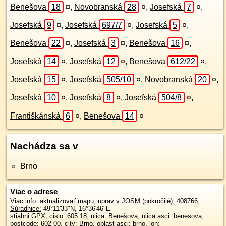
Benešova
18
¤
,
Novobranská
28
¤
,
Josefská
7
¤
,
Josefská
9
¤
,
Josefská
697/7
¤
,
Josefská
5
¤
,
Benešova
22
¤
,
Josefská
3
¤
,
Benešova
16
¤
,
Josefská
14
¤
,
Josefská
12
¤
,
Benešova
612/22
¤
,
Josefská
15
¤
,
Josefská
505/10
¤
,
Novobranská
20
¤
,
Josefská
10
¤
,
Josefská
8
¤
,
Josefská
504/8
¤
,
Františkánská
6
¤
,
Benešova
14
¤
Nachádza sa v
Brno
Viac o adrese
Viac info:
aktualizovať mapu
,
uprav v JOSM (pokročilé)
,
408766
,
Súradnice:
49°11'33"N
,
16°36'46"E
stiahni GPX
, cislo: 605 18, ulica: Benešova, ulica asci: benesova,
postcode: 602 00, city: Brno, oblast asci: brno, lon: