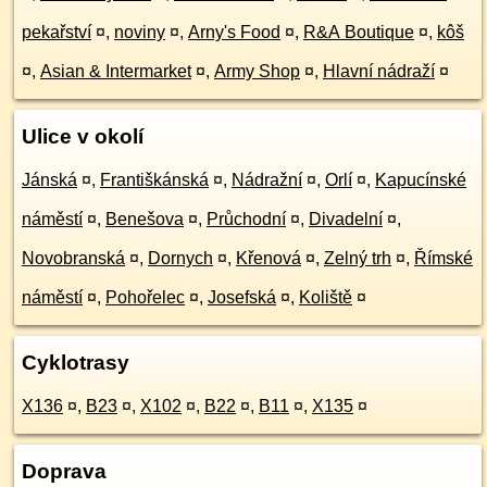
pekařství
¤
,
noviny
¤
,
Arny's Food
¤
,
R&A Boutique
¤
,
kôš
¤
,
Asian & Intermarket
¤
,
Army Shop
¤
,
Hlavní nádraží
¤
Ulice v okolí
Jánská
¤
,
Františkánská
¤
,
Nádražní
¤
,
Orlí
¤
,
Kapucínské
náměstí
¤
,
Benešova
¤
,
Průchodní
¤
,
Divadelní
¤
,
Novobranská
¤
,
Dornych
¤
,
Křenová
¤
,
Zelný trh
¤
,
Římské
náměstí
¤
,
Pohořelec
¤
,
Josefská
¤
,
Koliště
¤
Cyklotrasy
X136
¤
,
B23
¤
,
X102
¤
,
B22
¤
,
B11
¤
,
X135
¤
Doprava