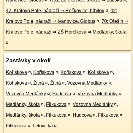
42: Královo Pole, nádraží ⇒ Řečkovice, hřbitov
¤
,
42:
Královo Pole, nádraží ⇒ Ivanovice, Globus
¤
,
70: Ořešín ⇒
Královo Pole, nádraží ⇒ ZŠ Herčíkova ⇒ Medlánky, škola
¤
Zastávky v okolí
Kořískova
¤
,
Kořískova
¤
,
Kořískova
¤
,
Kořískova
¤
,
Kořískova
¤
,
Žitná
¤
,
Žitná
¤
,
Vozovna Medlánky
¤
,
Vozovna Medlánky
¤
,
Hudcova
¤
,
Vozovna Medlánky
¤
,
Medlánky, škola
¤
,
Filkukova
¤
,
Vozovna Medlánky
¤
,
Medlánky, škola
¤
,
Filkukova
¤
,
Hudcova
¤
,
Filkukova
¤
,
Filkukova
¤
,
Letovická
¤