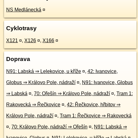
NS Medlánecká
¤
Cyklotrasy
X121
¤
,
X126
¤
,
X166
¤
Doprava
N91: Labská ⇒ Lelekovice, u kříže
¤
,
42: Ivanovice,
Globus ⇒ Královo Pole, nádraží
¤
,
N91: Ivanovice, Globus
⇒ Labská
¤
,
70: Ořešín ⇒ Královo Pole, nádraží
¤
,
Tram 1:
Rakovecká ⇒ Řečkovice
¤
,
42: Řečkovice, hřbitov ⇒
Královo Pole, nádraží
¤
,
Tram 1: Řečkovice ⇒ Rakovecká
¤
,
70: Královo Pole, nádraží ⇒ Ořešín
¤
,
N91: Labská ⇒
Ivanovice, Globus
¤
,
N91: Lelekovice, u kříže ⇒ Labská
¤
,