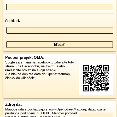
čo hľadať
Podpor projekt OMA:
Spojte sa s nami
na facebooku
,
zdieľajte túto
stránku na Facebooku
,
na Twittri
, alebo
umiestnite odkaz na svoju stránku.
Ale hlavne doplňte dáta do Openstreetmap,
články do wikipédie, ...
Zdroj dát
Mapové údaje pochádzajú z
www.OpenStreetMap.org
, databáza je
prístupná pod licenciou
ODbL
.
Mapový podklad