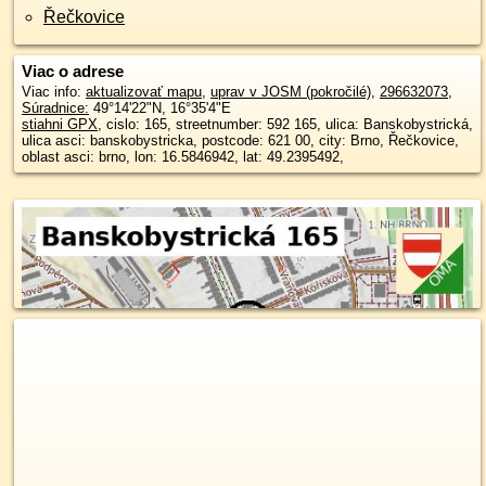
Řečkovice
Viac o adrese
Viac info:
aktualizovať mapu
,
uprav v JOSM (pokročilé)
,
296632073
,
Súradnice:
49°14'22"N
,
16°35'4"E
stiahni GPX
, cislo: 165, streetnumber: 592 165, ulica: Banskobystrická,
ulica asci: banskobystricka, postcode: 621 00, city: Brno, Řečkovice,
oblast asci: brno, lon: 16.5846942, lat: 49.2395492,