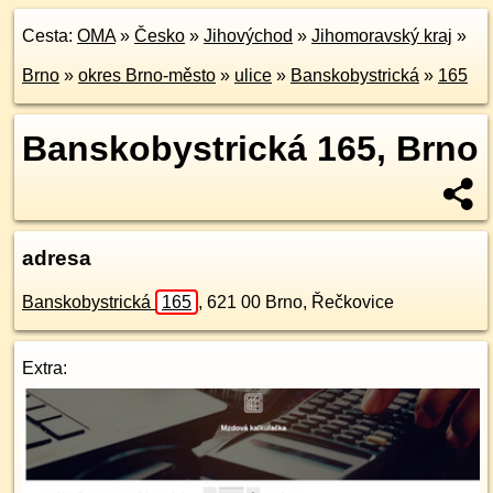
Cesta:
OMA
»
Česko
»
Jihovýchod
»
Jihomoravský kraj
»
Brno
»
okres Brno-město
»
ulice
»
Banskobystrická
»
165
Banskobystrická 165, Brno
adresa
Banskobystrická
165
,
621 00
Brno, Řečkovice
Extra: