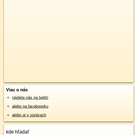
Viac o nás
nájdete nás na twittri
alebo na faceboooku
alebo aj v správach
kde hľadať