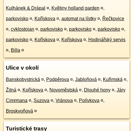
Kulhánek & Drápal
¤
,
Květiny holland garden
¤
,
parkovisko
¤
,
Kořískova
¤
,
automat na lístky
¤
,
Řečkovice
¤
,
cyklostojan
¤
,
parkovisko
¤
,
parkovisko
¤
,
parkovisko
¤
,
parkovisko
¤
,
Kořískova
¤
,
Kořískova
¤
,
Hodinářský servis
¤
,
Billa
¤
Ulice v okolí
Banskobystrická
¤
,
Podpěrova
¤
,
Jabloňová
¤
,
Kuřimská
¤
,
Žitná
¤
,
Kořískova
¤
,
Novoměstská
¤
,
Dlouhé hony
¤
,
Járy
Cimrmana
¤
,
Suzova
¤
,
Vránova
¤
,
Polívkova
¤
,
Broskvoňová
¤
Turistické trasy