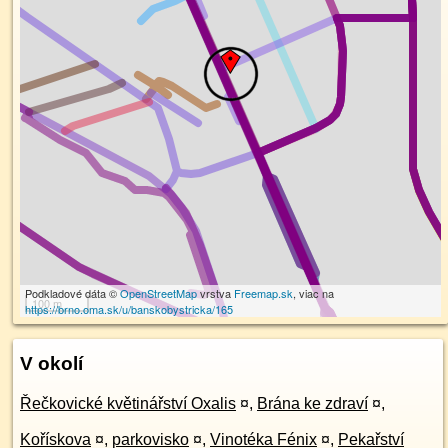
Podkladové dáta ©
OpenStreetMap
vrstva
Freemap.sk
, viac na
100 m
https://brno.oma.sk/u/banskobystricka/165
V okolí
Řečkovické květinářství Oxalis
¤
,
Brána ke zdraví
¤
,
Kořískova
¤
,
parkovisko
¤
,
Vinotéka Fénix
¤
,
Pekařství